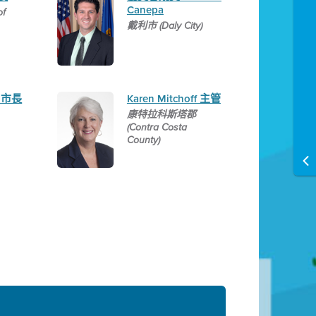
Canepa
of
戴利市 (Daly City)
e 市長
Karen Mitchoff 主管
康特拉科斯塔郡
(Contra Costa
County)