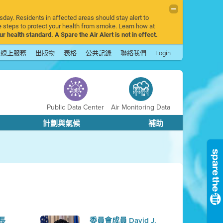
sday. Residents in affected areas should stay alert to
 steps to protect your health from smoke. Learn how at
r health standard. A Spare the Air Alert is not in effect.
線上服務
出版物
表格
公共記錄
聯絡我們
Login
Public Data Center
Air Monitoring Data
計劃與氣候
補助
市長
委員會成員 David J.