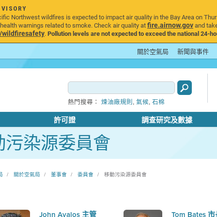
DVISORY
ic Northwest wildfires is expected to impact air quality in the Bay Area on Thur
fire.airnow.gov
ealth warnings related to smoke. Check air quality at
and take
ildfiresafety
.
Pollution levels are not expected to exceed the national 24-hou
關於空氣局
新聞與事件
,
,
熱門搜尋：
煉油廠規則
氣候
石棉
許可證
調查研究及數據
動污染源委員會
局
關於空氣局
董事會
委員會
移動污染源委員會
John Avalos 主管
Tom Bates 