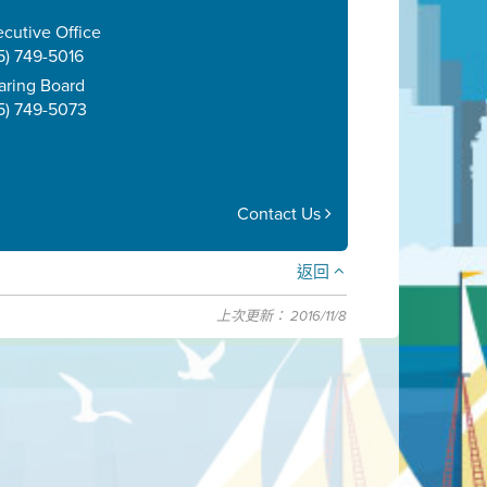
cutive Office
5) 749-5016
aring Board
5) 749-5073
Contact Us
返回
上次更新： 2016/11/8