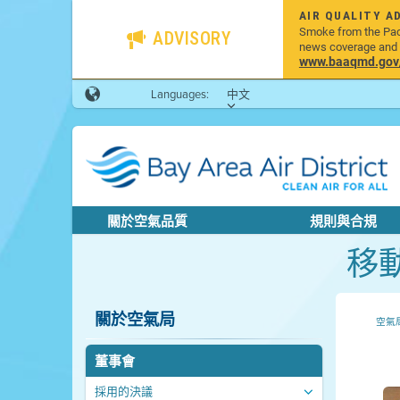
AIR QUALITY A
Smoke from the Pacif
ADVISORY
news coverage and h
www.baaqmd.gov/w
Languages:
中文
關於空氣品質
規則與合規
移
關於空氣局
空氣
董事會
採用的決議