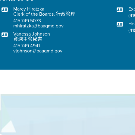
Marcy Hiratzka
Exe
Clerk of the Boards, 行政管理
(41
415.749.5073
He
mhiratzka@baaqmd.gov
(41
Vanessa Johnson
資深主管秘書
415.749.4941
vjohnson@baaqmd.gov