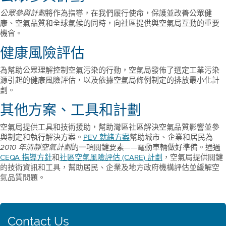
將作為指導，在我們履行使命，保護並改善公眾健
公眾參與計劃
康、空氣品質和全球氣候的同時，向社區提供與空氣局互動的重要
機會。
健康風險評估
為幫助公眾理解控制空氣污染的行動，空氣局發佈了選定工業污染
源引起的健康風險評估，以及依據空氣局條例制定的排放最小化計
劃。
其他方案、工具和計劃
空氣局提供工具和技術援助，幫助灣區社區解決空氣品質影響並參
與制定和執行解決方案。
PEV 就緒方案
幫助城市、企業和居民為
的一項關鍵要素——電動車輛做好準備。通過
2010 年清靜空氣計劃
CEQA 指導方針
和
社區空氣風險評估 (CARE) 計劃
，空氣局提供關鍵
的技術資訊和工具，幫助居民、企業及地方政府機構評估並緩解空
氣品質問題。
Contact Us