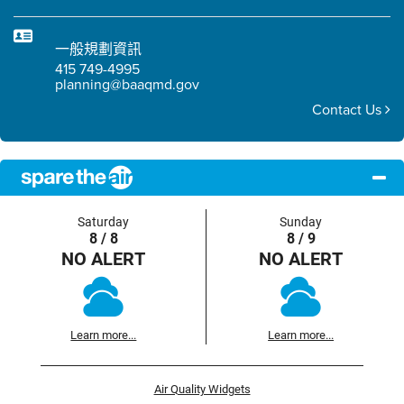
一般規劃資訊
415 749-4995
planning@baaqmd.gov
Contact Us
Saturday
Sunday
8 / 8
8 / 9
NO ALERT
NO ALERT
Learn more...
Learn more...
Air Quality Widgets