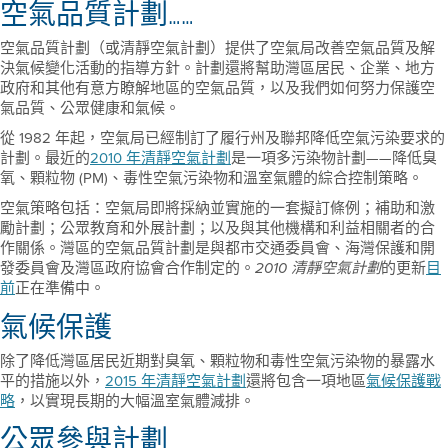
空氣品質計劃……
空氣品質計劃（或清靜空氣計劃）提供了空氣局改善空氣品質及解
決氣候變化活動的指導方針。計劃還將幫助灣區居民、企業、地方
政府和其他有意方瞭解地區的空氣品質，以及我們如何努力保護空
氣品質、公眾健康和氣候。
從 1982 年起，空氣局已經制訂了履行州及聯邦降低空氣污染要求的
計劃。最近的
2010 年清靜空氣計劃
是一項多污染物計劃——降低臭
氧、顆粒物 (PM)、毒性空氣污染物和溫室氣體的綜合控制策略。
空氣策略包括：空氣局即將採納並實施的一套擬訂條例；補助和激
勵計劃；公眾教育和外展計劃；以及與其他機構和利益相關者的合
作關係。灣區的空氣品質計劃是與都市交通委員會、海灣保護和開
發委員會及灣區政府協會合作制定的。
的更新
目
2010 清靜空氣計劃
前
正在準備中。
氣候保護
除了降低灣區居民近期對臭氧、顆粒物和毒性空氣污染物的暴露水
平的措施以外，
2015 年清靜空氣計劃
還將包含一項地區
氣候保護戰
略
，以實現長期的大幅溫室氣體減排。
公眾參與計劃