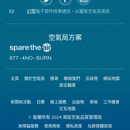
上
空
局
關
氣
YouTube
注
局
頻
電子郵件時事通訊，以獲取空氣局資訊
訂閱
空
的
道
氣
Facebook
局
頁
面
空氣局方案
前
往
愛
前
惜
往
空
8774
氣
不
主頁
關於空氣局
搜尋
聯絡我們
反歧視
網站地圖
日
可
網
燃
語言翻譯
站
燒
網
站
新聞和活動
日曆
線上服務
出版物
表格
工作機會
交互地圖
© 版權所有 2024 灣區空氣品質管理局
無障礙服務
使用條款
隱私政策
社群媒體政策