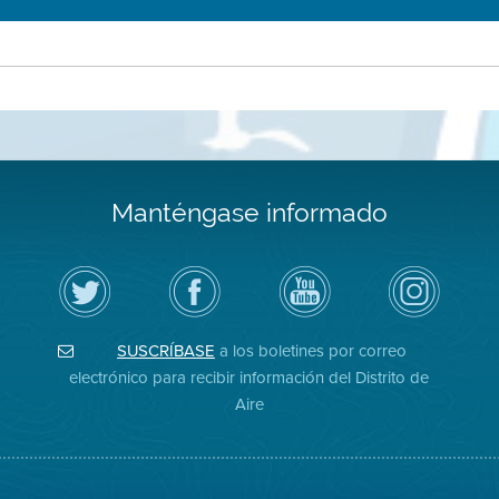
Manténgase informado
Siga
Visite
Canal
Air
el
la
de
District
Distrito
página
YouTube
on
de
de
del
Instagram
Aire
Facebook
Distrito
SUSCRÍBASE
a los boletines por correo
en
del
de
Twitter
Distrito
Aire
electrónico para recibir información del Distrito de
Aire