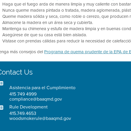
Haga que el fuego arda de manera limpia y muy caliente con bastant
Nunca queme madera pintada o tratada, madera aglomerada, plástic
Queme madera sólida y seca, como roble o cerezo, que producen
Almacene la madera en un área seca y cubierta.
Mantenga su chimenea y estufa de madera limpia y en buenas cond
Asegúrese de que su casa está bien aislada.
Vístase con prendas cálidas para reducir la necesidad de calefacció
enga más consejos del
Programa de quema prudente de la EPA de E
Contact Us
Asistencia para el Cumplimiento
415 749 4999
compliance@baaqmd.gov
Rule Development
415.749.4653
woodsmokerule@baaqmd.gov