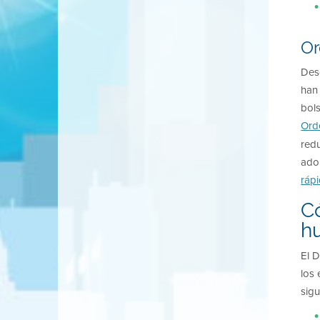
Or
Des
han 
bols
Ord
red
ado
ráp
C
h
El D
los 
sig