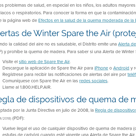
ios problemas de salud, en especial en los niños, los adultos mayor
diacos o respiratorios. Para conocer la forma en que la contaminaci
te la página web de
Efectos en la salud de la quema moderada de la
ertas de Winter Spare the Air (protej
do la calidad del aire no es saludable, el Distrito emite una
Alerta de
) y prohíbe la quema de madera. Para saber si una Alerta de Winter S
Visite el
sitio web de Spare the Air
.
Descargue la aplicación de Spare the Air para
iPhone
o
Android
y r
Regístrese para recibir las notificaciones de alertas del aire por
telé
Comuníquese con Spare the Air en las
redes sociales
.
Llame al 1.800.HELP.AIR.
egla de dispositivos de quema de 
tada por la Junta Directiva en julio de 2008, la
Regla de dispositi
(PDF):
4/2018)
Vuelve ilegal el uso de cualquier dispositivo de quema de madera (c
estufas de carbón) cuando esté vigente una Alerta de Spare the Air.