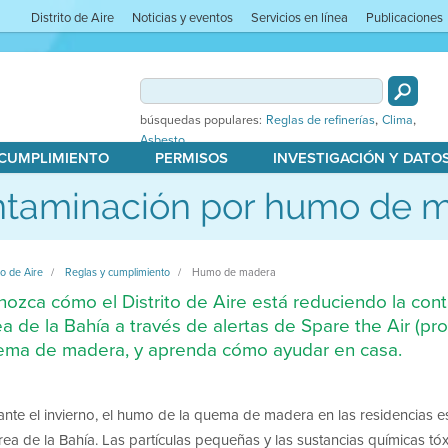
Distrito de Aire
Noticias y eventos
Servicios en línea
Publicaciones
,
,
búsquedas populares:
Reglas de refinerías
Clima
Asbesto
 CUMPLIMIENTO
PERMISOS
INVESTIGACIÓN Y DATO
taminación por humo de 
to de Aire
Reglas y cumplimiento
Humo de madera
ozca cómo el Distrito de Aire está reduciendo la co
a de la Bahía a través de alertas de Spare the Air (prot
ema de madera, y aprenda cómo ayudar en casa.
nte el invierno, el humo de la quema de madera en las residencias es
rea de la Bahía. Las partículas pequeñas y las sustancias químicas 