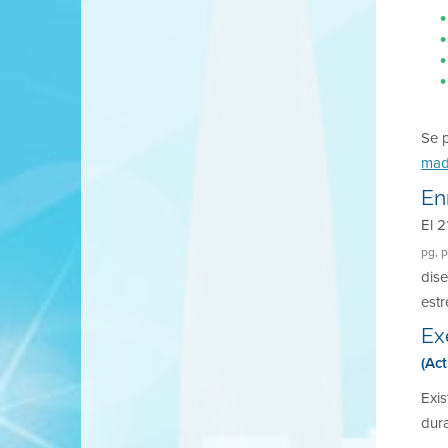
Se 
mad
En
El 2
pg, p
dise
estr
Ex
(Ac
Exi
dura