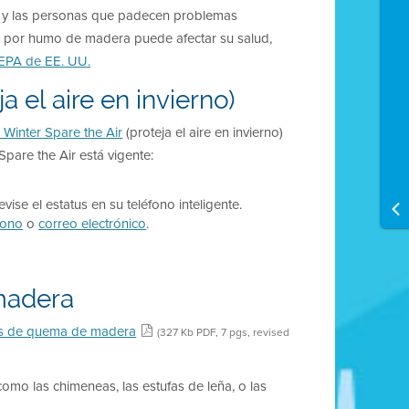
es y las personas que padecen problemas
ón por humo de madera puede afectar su salud,
 EPA de EE. UU.
a el aire en invierno)
 Winter Spare the Air
(proteja el aire en invierno)
pare the Air está vigente:
evise el estatus en su teléfono inteligente.
fono
o
correo electrónico
.
madera
vos de quema de madera
(327 Kb PDF, 7 pgs, revised
omo las chimeneas, las estufas de leña, o las