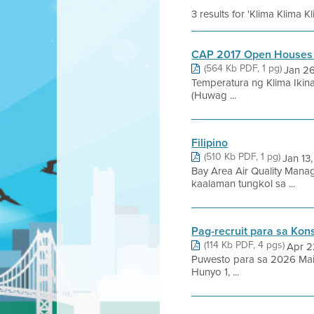
3 results for 'Klima Klima K
CAP 2017 Open Houses
(564 Kb PDF, 1 pg)
Jan 2
Temperatura ng Klima Ikin
(Huwag ...
Filipino
(510 Kb PDF, 1 pg)
Jan 1
Bay Area Air Quality Man
kaalaman tungkol sa ...
Pag-recruit para sa Ko
(114 Kb PDF, 4 pgs)
Apr 2
Puwesto para sa 2026 Mai
Hunyo 1, ...