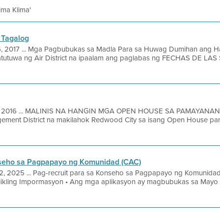
lima Klima'
 Tagalog
6, 2017 ... Mga Pagbubukas sa Madla Para sa Huwag Dumihan ang H
atutuwa ng Air District na ipaalam ang paglabas ng FECHAS DE LAS
3, 2016 ... MALINIS NA HANGIN MGA OPEN HOUSE SA PAMAYANAN 
agement District na makilahok Redwood City sa isang Open House p
nseho sa Pagpapayo ng Komunidad (CAC)
2, 2025 ... Pag-recruit para sa Konseho sa Pagpapayo ng Komunid
ikling Impormasyon • Ang mga aplikasyon ay magbubukas sa Mayo 