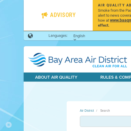
AIR QUALITY A
Smoke from the Pacif
ADVISORY
alert to news cover
www.baaqmd
how at
effect.
Languages:
English
ABOUT AIR QUALITY
RULES & COM
Air District
Search