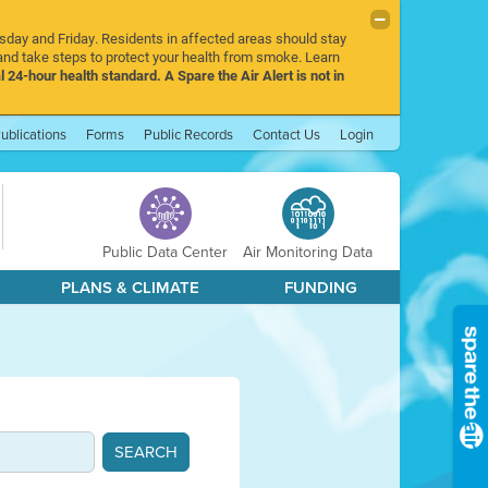
rsday and Friday. Residents in affected areas should stay
nd take steps to protect your health from smoke. Learn
l 24-hour health standard. A Spare the Air Alert is not in
ublications
Forms
Public Records
Contact Us
Login
Public Data Center
Air Monitoring Data
PLANS & CLIMATE
FUNDING