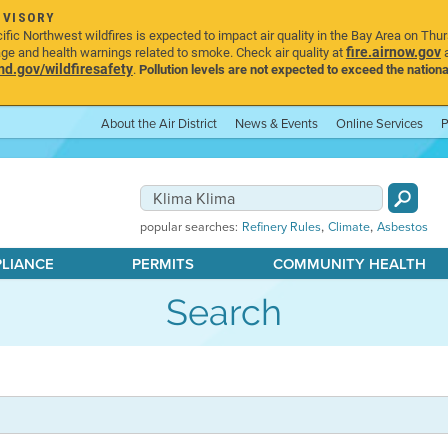
DVISORY
ic Northwest wildfires is expected to impact air quality in the Bay Area on Thu
fire.airnow.gov
age and health warnings related to smoke. Check air quality at
a
.gov/wildfiresafety
.
Pollution levels are not expected to exceed the nationa
About the Air District
News & Events
Online Services
P
,
,
popular searches:
Refinery Rules
Climate
Asbestos
PLIANCE
PERMITS
COMMUNITY HEALTH
Search