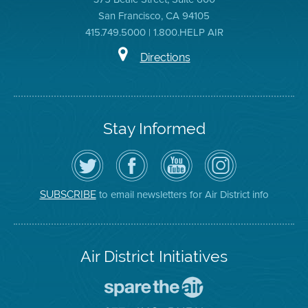
San Francisco, CA 94105
415.749.5000 | 1.800.HELP AIR
Directions
Stay Informed
Follow
Visit
Air
Air
the
the
District
District
Air
District's
YouTube
on
District
Facebook
Channel
Instagram
on
Page
to email newsletters for Air District info
SUBSCRIBE
Twitter
Air District Initiatives
Go
To
Spare