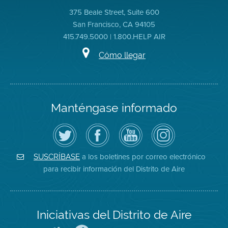
375 Beale Street, Suite 600
San Francisco, CA 94105
415.749.5000 | 1.800.HELP AIR
Cómo llegar
Manténgase informado
Siga
Visite
Canal
Air
el
la
de
District
Distrito
página
YouTube
on
de
de
del
Instagram
Aire
Facebook
Distrito
a los boletines por correo electrónico
SUSCRÍBASE
en
del
de
para recibir información del Distrito de Aire
Twitter
Distrito
Aire
Iniciativas del Distrito de Aire