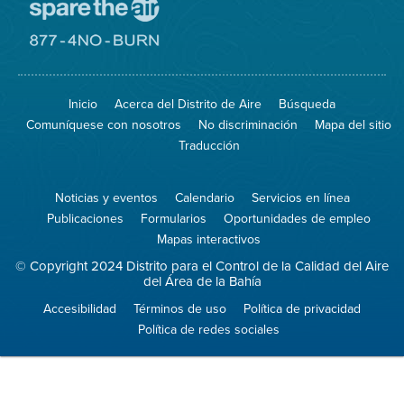
Visite
el
sitio
Visite
de
el
Spare
sitio
The
de
Inicio
Acerca del Distrito de Aire
Búsqueda
Air
8774
(proteja
No
Comuníquese con nosotros
No discriminación
Mapa del sitio
el
Burn
aire)
Traducción
Noticias y eventos
Calendario
Servicios en línea
Publicaciones
Formularios
Oportunidades de empleo
Mapas interactivos
© Copyright 2024 Distrito para el Control de la Calidad del Aire
del Área de la Bahía
Accesibilidad
Términos de uso
Política de privacidad
Política de redes sociales