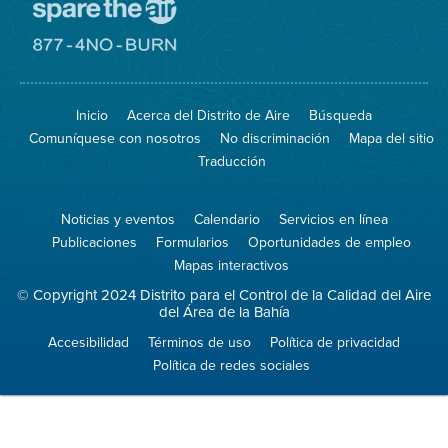
Visite
el
sitio
Visite
de
el
Spare
sitio
The
de
Inicio
Acerca del Distrito de Aire
Búsqueda
Air
8774
(proteja
No
Comuníquese con nosotros
No discriminación
Mapa del sitio
el
Burn
aire)
Traducción
Noticias y eventos
Calendario
Servicios en línea
Publicaciones
Formularios
Oportunidades de empleo
Mapas interactivos
© Copyright 2024 Distrito para el Control de la Calidad del Aire
del Área de la Bahía
Accesibilidad
Términos de uso
Política de privacidad
Política de redes sociales