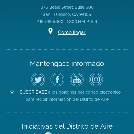
375 Beale Street, Suite 600
San Francisco, CA 94105
415.749.5000 | 1.800.HELP AIR
Cómo llegar
Manténgase informado
Siga
Visite
Canal
Air
el
la
de
District
Distrito
página
YouTube
on
de
de
del
Instagram
Aire
Facebook
Distrito
a los boletines por correo electrónico
SUSCRÍBASE
en
del
de
para recibir información del Distrito de Aire
Twitter
Distrito
Aire
Iniciativas del Distrito de Aire