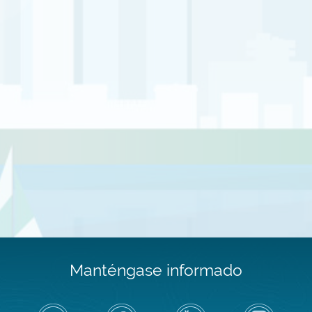
Manténgase informado
Siga
Visite
Canal
Air