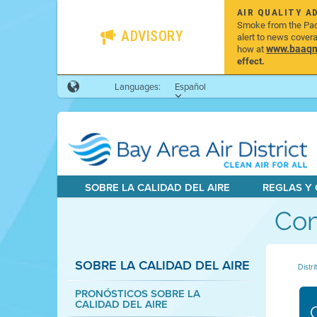
AIR QUALITY A
Smoke from the Pacif
ADVISORY
alert to news cover
www.baaqmd
how at
effect.
Languages:
Español
SOBRE LA CALIDAD DEL AIRE
REGLAS Y
Com
SOBRE LA CALIDAD DEL AIRE
Distri
PRONÓSTICOS SOBRE LA
CALIDAD DEL AIRE