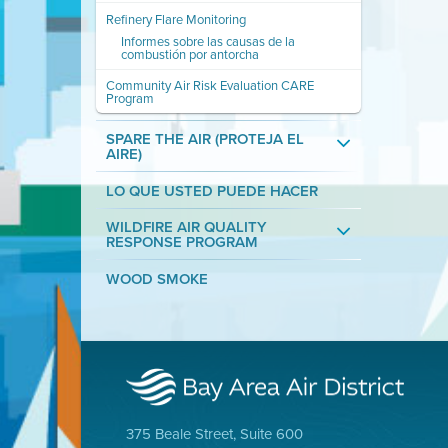
Refinery Flare Monitoring
Informes sobre las causas de la
combustión por antorcha
Community Air Risk Evaluation CARE
Program
SPARE THE AIR (PROTEJA EL
AIRE)
LO QUE USTED PUEDE HACER
WILDFIRE AIR QUALITY
RESPONSE PROGRAM
WOOD SMOKE
375 Beale Street, Suite 600