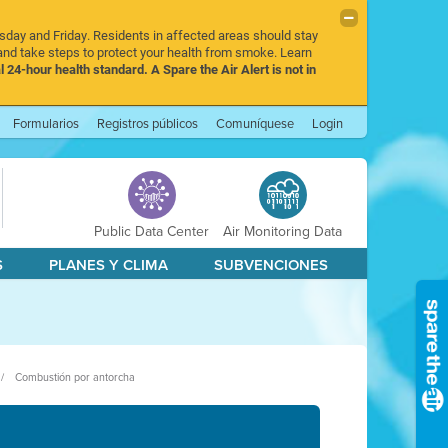
rsday and Friday. Residents in affected areas should stay
nd take steps to protect your health from smoke. Learn
l 24-hour health standard. A Spare the Air Alert is not in
Formularios
Registros públicos
Comuníquese
Login
Public Data Center
Air Monitoring Data
S
PLANES Y CLIMA
SUBVENCIONES
Combustión por antorcha