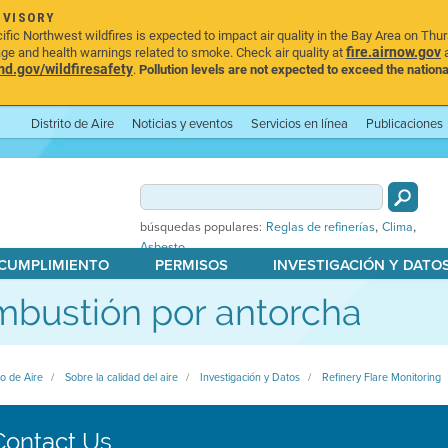
DVISORY
ic Northwest wildfires is expected to impact air quality in the Bay Area on Thu
fire.airnow.gov
age and health warnings related to smoke. Check air quality at
a
.gov/wildfiresafety
.
Pollution levels are not expected to exceed the nationa
Distrito de Aire
Noticias y eventos
Servicios en línea
Publicaciones
,
,
búsquedas populares:
Reglas de refinerías
Clima
Asbesto
 CUMPLIMIENTO
PERMISOS
INVESTIGACIÓN Y DATO
bustión por antorcha
to de Aire
Sobre la calidad del aire
Investigación y Datos
Refinery Flare Monitoring
Contact Us