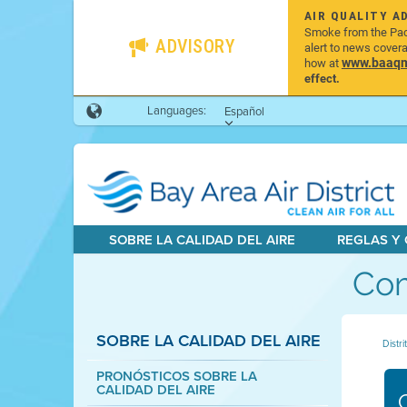
AIR QUALITY A
Smoke from the Pacif
ADVISORY
alert to news cover
www.baaqmd
how at
effect.
Languages:
Español
SOBRE LA CALIDAD DEL AIRE
REGLAS Y
Com
SOBRE LA CALIDAD DEL AIRE
Distri
PRONÓSTICOS SOBRE LA
CALIDAD DEL AIRE