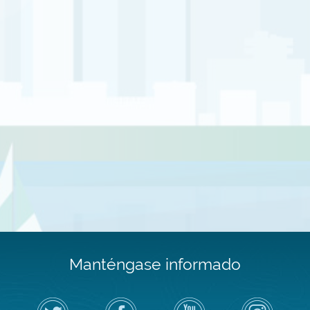
Manténgase informado
Siga
Visite
Canal
Air