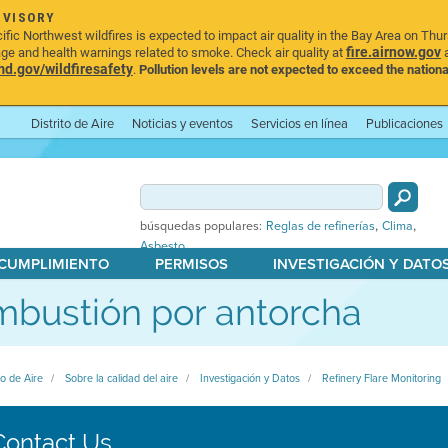
DVISORY
ic Northwest wildfires is expected to impact air quality in the Bay Area on Thu
fire.airnow.gov
age and health warnings related to smoke. Check air quality at
a
.gov/wildfiresafety
.
Pollution levels are not expected to exceed the nationa
Distrito de Aire
Noticias y eventos
Servicios en línea
Publicaciones
,
,
búsquedas populares:
Reglas de refinerías
Clima
Asbesto
 CUMPLIMIENTO
PERMISOS
INVESTIGACIÓN Y DATO
bustión por antorcha
to de Aire
Sobre la calidad del aire
Investigación y Datos
Refinery Flare Monitoring
Contact Us