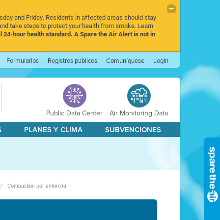
rsday and Friday. Residents in affected areas should stay
nd take steps to protect your health from smoke. Learn
l 24-hour health standard. A Spare the Air Alert is not in
Formularios
Registros públicos
Comuníquese
Login
Public Data Center
Air Monitoring Data
S
PLANES Y CLIMA
SUBVENCIONES
Combustión por antorcha