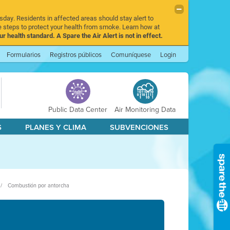
sday. Residents in affected areas should stay alert to
 steps to protect your health from smoke. Learn how at
r health standard. A Spare the Air Alert is not in effect.
Formularios
Registros públicos
Comuníquese
Login
Public Data Center
Air Monitoring Data
S
PLANES Y CLIMA
SUBVENCIONES
Combustión por antorcha