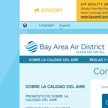
AIR QUALITY A
Smoke from the Pacif
ADVISORY
news coverage and h
www.baaqmd.gov/w
Languages:
Español
SOBRE LA CALIDAD DEL AIRE
REGLAS Y
Com
SOBRE LA CALIDAD DEL AIRE
Distri
PRONÓSTICOS SOBRE LA
CALIDAD DEL AIRE