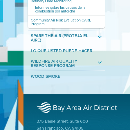
Refinery Flare Monitoring
Informes sobre las causas de la
combustión por antorcha
Community Air Risk Evaluation CARE
Program
SPARE THE AIR (PROTEJA EL
AIRE)
LO QUE USTED PUEDE HACER
WILDFIRE AIR QUALITY
RESPONSE PROGRAM
WOOD SMOKE
375 Beale Street, Suite 600
San Francisco, CA 94105