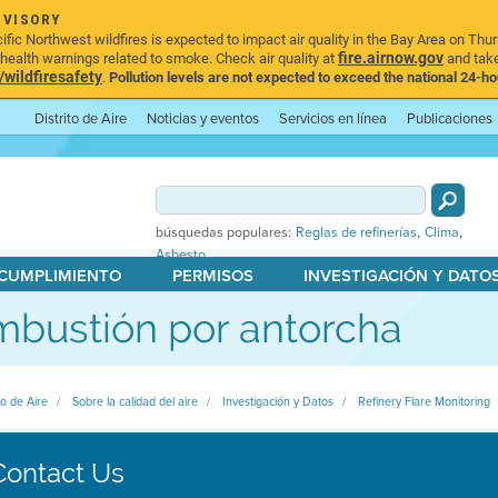
DVISORY
ic Northwest wildfires is expected to impact air quality in the Bay Area on Thur
fire.airnow.gov
ealth warnings related to smoke. Check air quality at
and take
ildfiresafety
.
Pollution levels are not expected to exceed the national 24-hou
Distrito de Aire
Noticias y eventos
Servicios en línea
Publicaciones
,
,
búsquedas populares:
Reglas de refinerías
Clima
Asbesto
 CUMPLIMIENTO
PERMISOS
INVESTIGACIÓN Y DATO
bustión por antorcha
to de Aire
Sobre la calidad del aire
Investigación y Datos
Refinery Flare Monitoring
Contact Us