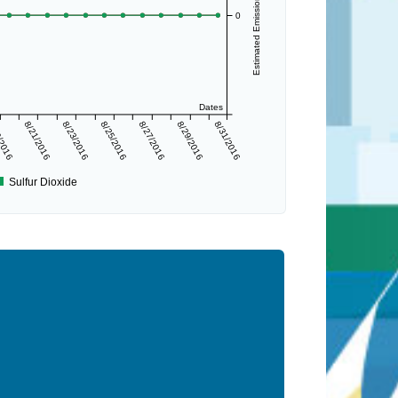
Estimated Emissions (lbs/day)
0
Dates
/2016
8/21/2016
8/23/2016
8/25/2016
8/27/2016
8/29/2016
8/31/2016
Sulfur Dioxide