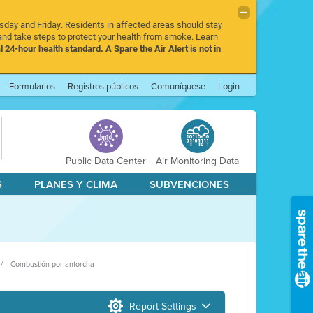
rsday and Friday. Residents in affected areas should stay
nd take steps to protect your health from smoke. Learn
l 24-hour health standard. A Spare the Air Alert is not in
Formularios
Registros públicos
Comuníquese
Login
Public Data Center
Air Monitoring Data
S
PLANES Y CLIMA
SUBVENCIONES
Combustión por antorcha
Report Settings