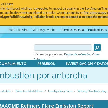
DVISORY
ic Northwest wildfires is expected to impact air quality in the Bay Area on Thu
fire.airnow.gov
age and health warnings related to smoke. Check air quality at
a
.gov/wildfiresafety
.
Pollution levels are not expected to exceed the nationa
Distrito de Aire
Noticias y eventos
Servicios en línea
Publicaciones
,
,
búsquedas populares:
Reglas de refinerías
Clima
Asbesto
 CUMPLIMIENTO
PERMISOS
INVESTIGACIÓN Y DATO
bustión por antorcha
to de Aire
Sobre la calidad del aire
Investigación y Datos
Refinery Flare Monitoring
BAAQMD Refinery Flare Emission Report