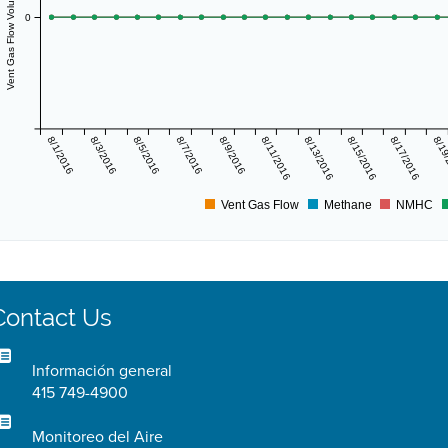
Vent Gas Flow Volume (scf/day)
0
8/1/2016
8/3/2016
8/5/2016
8/7/2016
8/9/2016
8/11/2016
8/13/2016
8/15/2016
8/17/2016
8/19
Vent Gas Flow
Methane
NMHC
Contact Us
Información general
415 749-4900
Monitoreo del Aire