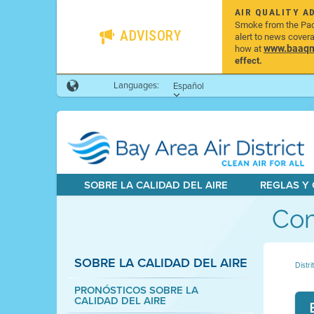
AIR QUALITY A
Smoke from the Pacif
ADVISORY
alert to news cover
www.baaqmd
how at
effect.
Languages:
Español
SOBRE LA CALIDAD DEL AIRE
REGLAS Y
Com
SOBRE LA CALIDAD DEL AIRE
Distri
PRONÓSTICOS SOBRE LA
CALIDAD DEL AIRE