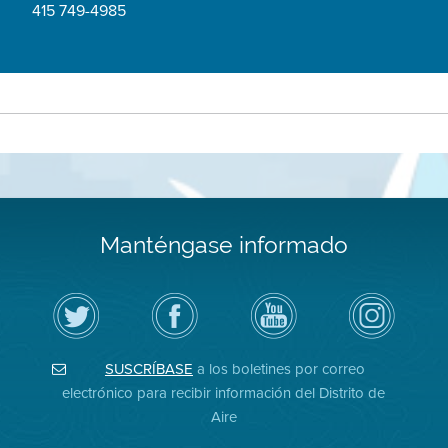
415 749-4985
Manténgase informado
Siga
Visite
Canal
Air
el
la
de
District
Distrito
página
YouTube
on
de
de
del
Instagram
Aire
Facebook
Distrito
SUSCRÍBASE
a los boletines por correo
en
del
de
Twitter
Distrito
Aire
electrónico para recibir información del Distrito de
Aire