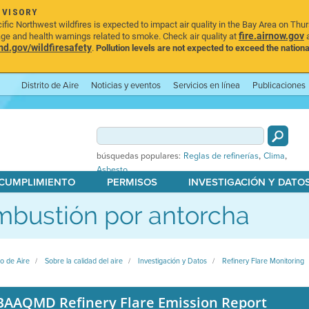
DVISORY
ic Northwest wildfires is expected to impact air quality in the Bay Area on Thu
fire.airnow.gov
age and health warnings related to smoke. Check air quality at
a
.gov/wildfiresafety
.
Pollution levels are not expected to exceed the nationa
Distrito de Aire
Noticias y eventos
Servicios en línea
Publicaciones
,
,
búsquedas populares:
Reglas de refinerías
Clima
Asbesto
 CUMPLIMIENTO
PERMISOS
INVESTIGACIÓN Y DATO
bustión por antorcha
to de Aire
Sobre la calidad del aire
Investigación y Datos
Refinery Flare Monitoring
BAAQMD Refinery Flare Emission Report