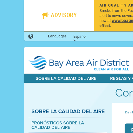
AIR QUALITY A
Smoke from the Pacif
ADVISORY
alert to news cover
www.baaqmd
how at
effect.
Languages:
Español
SOBRE LA CALIDAD DEL AIRE
REGLAS Y
Com
SOBRE LA CALIDAD DEL AIRE
Distri
PRONÓSTICOS SOBRE LA
CALIDAD DEL AIRE