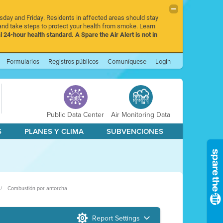
rsday and Friday. Residents in affected areas should stay
nd take steps to protect your health from smoke. Learn
l 24-hour health standard. A Spare the Air Alert is not in
Formularios
Registros públicos
Comuníquese
Login
Public Data Center
Air Monitoring Data
S
PLANES Y CLIMA
SUBVENCIONES
Combustión por antorcha
Report Settings