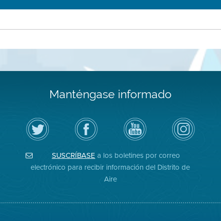
Manténgase informado
Siga
Visite
Canal
Air
el
la
de
District
Distrito
página
YouTube
on
de
de
del
Instagram
Aire
Facebook
Distrito
SUSCRÍBASE
a los boletines por correo
en
del
de
Twitter
Distrito
Aire
electrónico para recibir información del Distrito de
Aire