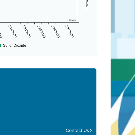
Dates
2023
2/19/2023
2/21/2023
2/23/2023
2/25/2023
2/27/2023
Sulfur Dioxide
Contact Us