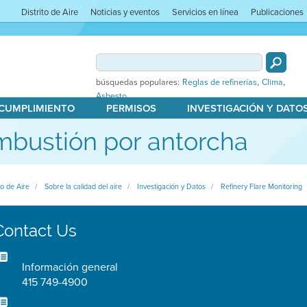
Distrito de Aire
Noticias y eventos
Servicios en línea
Publicaciones
,
,
búsquedas populares:
Reglas de refinerías
Clima
Asbesto
 CUMPLIMIENTO
PERMISOS
INVESTIGACIÓN Y DATO
bustión por antorcha
to de Aire
Sobre la calidad del aire
Investigación y Datos
Refinery Flare Monitoring
Contact Us
Información general
415 749-4900