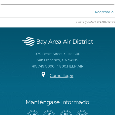
Regresar
Last Updated: 03/08/2023
375 Beale Street, Suite 600
San Francisco, CA 94105
415.749.5000 | 1.800.HELP AIR
Cómo llegar
Manténgase informado
Siga
Visite
Canal
Air
el
la
de
District