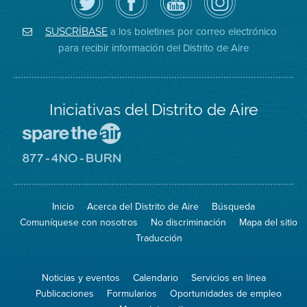
Distrito
página
YouTube
on
de
de
del
Instagram
Aire
Facebook
Distrito
a los boletines por correo electrónico
SUSCRÍBASE
en
del
de
para recibir información del Distrito de Aire
Twitter
Distrito
Aire
Iniciativas del Distrito de Aire
Visite
el
sitio
Visite
de
el
Spare
sitio
The
de
Inicio
Acerca del Distrito de Aire
Búsqueda
Air
8774
(proteja
No
Comuníquese con nosotros
No discriminación
Mapa del sitio
el
Burn
aire)
Traducción
Noticias y eventos
Calendario
Servicios en línea
Publicaciones
Formularios
Oportunidades de empleo