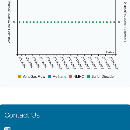
Vent Gas Flow Volume (scf/day)
Estimated Emissions (lbs/day)
0
0
Dates
2/1/2022
2/3/2022
2/5/2022
2/7/2022
2/9/2022
2/11/2022
2/13/2022
2/15/2022
2/17/2022
2/19/2022
2/21/2022
2/23/2022
2/25/2022
2/27/2022
Vent Gas Flow
Methane
NMHC
Sulfur Dioxide
Contact Us