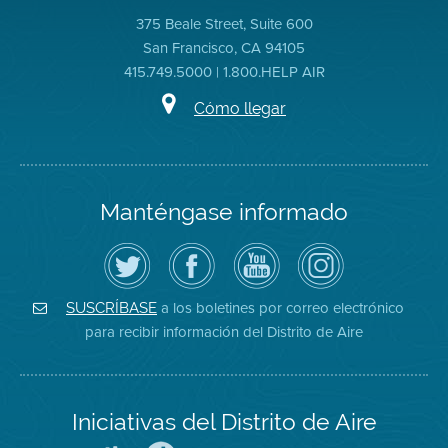
375 Beale Street, Suite 600
San Francisco, CA 94105
415.749.5000 | 1.800.HELP AIR
Cómo llegar
Manténgase informado
Siga
Visite
Canal
Air
el
la
de
District
Distrito
página
YouTube
on
de
de
del
Instagram
Aire
Facebook
Distrito
a los boletines por correo electrónico
SUSCRÍBASE
en
del
de
para recibir información del Distrito de Aire
Twitter
Distrito
Aire
Iniciativas del Distrito de Aire