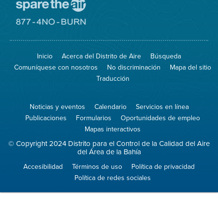
Visite
el
sitio
Visite
de
el
Spare
sitio
The
de
Inicio
Acerca del Distrito de Aire
Búsqueda
Air
8774
(proteja
No
Comuníquese con nosotros
No discriminación
Mapa del sitio
el
Burn
aire)
Traducción
Noticias y eventos
Calendario
Servicios en línea
Publicaciones
Formularios
Oportunidades de empleo
Mapas interactivos
© Copyright 2024 Distrito para el Control de la Calidad del Aire
del Área de la Bahía
Accesibilidad
Términos de uso
Política de privacidad
Política de redes sociales