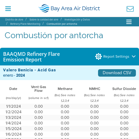
Distrito de Aire
Sobre la calidad del aire
Investigación y Datos
Refinery Flare Monitoring
Combustión por antorcha
Combustión por antorcha
BAAQMD Refinery Flare
Report Settings
Emission Report
Valero Benicia - Acid Gas
Download CSV
enero -
2024
Vent Gas
Date
Methane
NMHC
Sulfur Dioxide
Flow
(lbs)
(lbs)
(lbs)
See notes
See notes
See notes
(mo/day/yr)
(volume in scf)
1,2,3,4
1,2,3,4
1,2,3,4
1/1/2024
0.00
0.00
0.00
0.00
1/2/2024
0.00
0.00
0.00
0.00
1/3/2024
0.00
0.00
0.00
0.00
1/4/2024
0.00
0.00
0.00
0.00
1/5/2024
0.00
0.00
0.00
0.00
1/6/2024
0.00
0.00
0.00
0.00