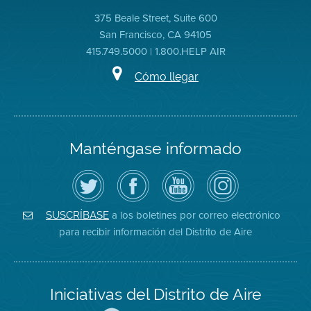
375 Beale Street, Suite 600
San Francisco, CA 94105
415.749.5000 | 1.800.HELP AIR
Cómo llegar
Manténgase informado
Siga
Visite
Canal
Air
el
la
de
District
Distrito
página
YouTube
on
de
de
del
Instagram
Aire
Facebook
Distrito
a los boletines por correo electrónico
SUSCRÍBASE
en
del
de
para recibir información del Distrito de Aire
Twitter
Distrito
Aire
Iniciativas del Distrito de Aire