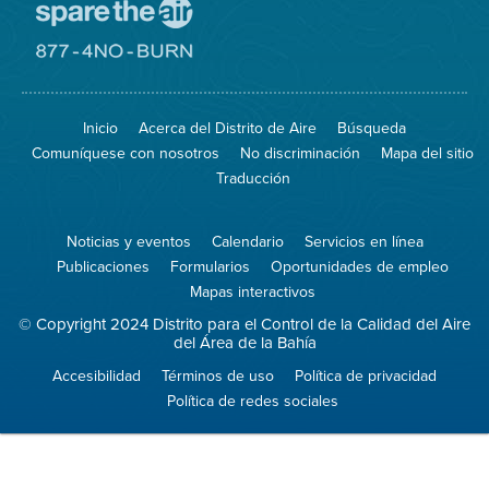
Visite
el
sitio
Visite
de
el
Spare
sitio
The
de
Inicio
Acerca del Distrito de Aire
Búsqueda
Air
8774
(proteja
No
Comuníquese con nosotros
No discriminación
Mapa del sitio
el
Burn
aire)
Traducción
Noticias y eventos
Calendario
Servicios en línea
Publicaciones
Formularios
Oportunidades de empleo
Mapas interactivos
© Copyright 2024 Distrito para el Control de la Calidad del Aire
del Área de la Bahía
Accesibilidad
Términos de uso
Política de privacidad
Política de redes sociales