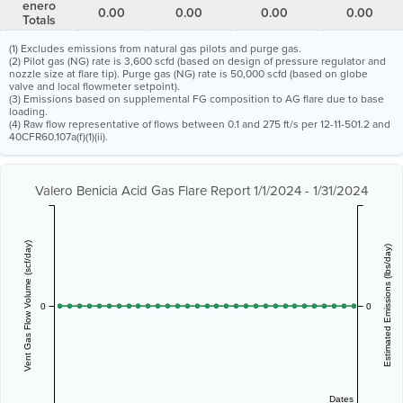
enero
0.00
0.00
0.00
0.00
Totals
(1) Excludes emissions from natural gas pilots and purge gas.
(2) Pilot gas (NG) rate is 3,600 scfd (based on design of pressure regulator and
nozzle size at flare tip). Purge gas (NG) rate is 50,000 scfd (based on globe
valve and local flowmeter setpoint).
(3) Emissions based on supplemental FG composition to AG flare due to base
loading.
(4) Raw flow representative of flows between 0.1 and 275 ft/s per 12-11-501.2 and
40CFR60.107a(f)(1)(ii).
Valero Benicia Acid Gas Flare Report 1/1/2024 - 1/31/2024
Vent Gas Flow Volume (scf/day)
Estimated Emissions (lbs/day)
0
0
Dates