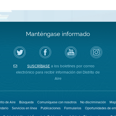
Manténgase informado
Siga
Visite
Canal
Air
el
la
de
District
Distrito
página
YouTube
on
de
de
del
Instagram
Aire
Facebook
Distrito
SUSCRÍBASE
a los boletines por correo
en
del
de
Twitter
Distrito
Aire
electrónico para recibir información del Distrito de
Aire
rito de Aire
Búsqueda
Comuníquese con nosotros
No discriminación
Mapa
ndario
Servicios en línea
Publicaciones
Formularios
Oportunidades de em