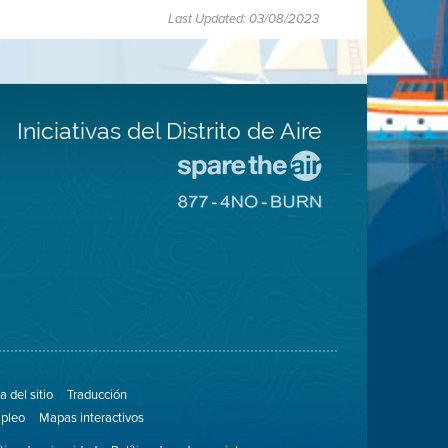
Last Updated: 03/08/2023
Iniciativas del Distrito de Aire
Visite
el
Visite
sitio
el
de
sitio
Spare
de
The
8774
Air
No
(proteja
Burn
el
aire)
 del sitio
Traducción
pleo
Mapas interactivos