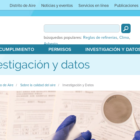
Distrito de Aire
Noticias y eventos
Servicios en línea
Publicaciones
,
,
búsquedas populares:
Reglas de refinerías
Clima
Asbesto
 CUMPLIMIENTO
PERMISOS
INVESTIGACIÓN Y DATO
estigación y datos
to de Aire
Sobre la calidad del aire
Investigación y Datos