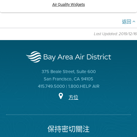
Air Quality Widgets
返回
Last Updated: 2019/12/16
375 Beale Street, Suite 600
San Francisco, CA 94105
415.749.5000 | 1.800.HELP AIR
方位
保持密切關注