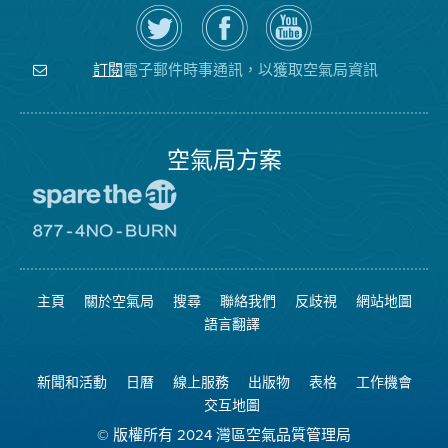
在
瀏
空
Twitter
覽
氣
上
空
局
關
氣
YouTube
注
局
頻
電子郵件時事通訊，以獲取空氣局資訊
訂閱
空
的
道
氣
Facebook
局
頁
面
空氣局方案
前
往
愛
前
惜
往
空
8774
氣
不
主頁
關於空氣局
搜尋
聯絡我們
反歧視
網站地圖
日
可
網
燃
語言翻譯
站
燒
網
站
新聞和活動
日曆
線上服務
出版物
表格
工作機會
交互地圖
© 版權所有 2024 灣區空氣品質管理局