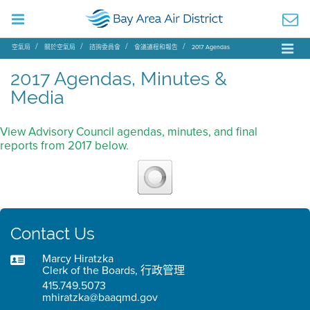
空氣局
關於空氣局
諮詢委員會
會議議程和報告
2017 Agendas
2017 Agendas, Minutes &
Media
View Advisory Council agendas, minutes, and final
reports from 2017 below.
Contact Us
Marcy Hiratzka
Clerk of the Boards, 行政管理
415.749.5073
mhiratzka@baaqmd.gov