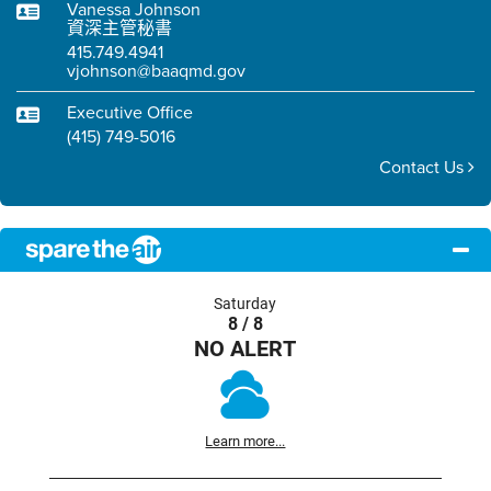
Vanessa Johnson
資深主管秘書
415.749.4941
vjohnson@baaqmd.gov
Executive Office
(415) 749-5016
Contact Us
Saturday
8 / 8
NO ALERT
Learn more...