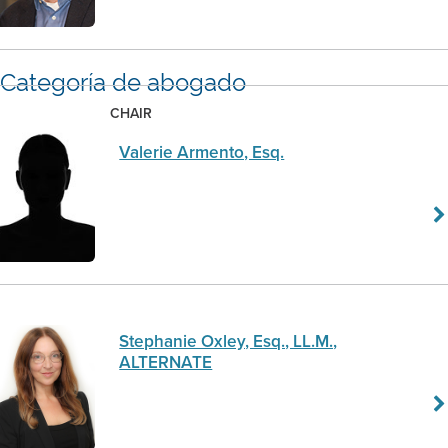
Categoría de abogado
CHAIR
Valerie Armento, Esq.
Stephanie Oxley, Esq., LL.M.,
ALTERNATE