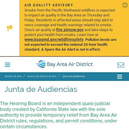
AIR QUALITY ADVISORY
Smoke from the Pacific Northwest wildfires is expected
to impact air quality in the Bay Area on Thursday and
Friday. Residents in affected areas should stay alert to
news coverage and health warnings related to smoke.
fire.airnow.gov
Check air quality at
and take steps to
protect your health from smoke. Learn how at
www.baaqmd.gov/wildfiresafety
.
Pollution levels are
not expected to exceed the national 24-hour health
standard. A Spare the Air Alert is not in effect.
Distrito de Aire
Acerca del Distrito de Aire
Junta de Audiencias
Junta de Audiencias
The Hearing Board is an independent quasi-judicial
body created by California State law with the sole
authority to provide temporary relief from Bay Area Air
District rules, regulations, and permit conditions, under
certain circumstances.