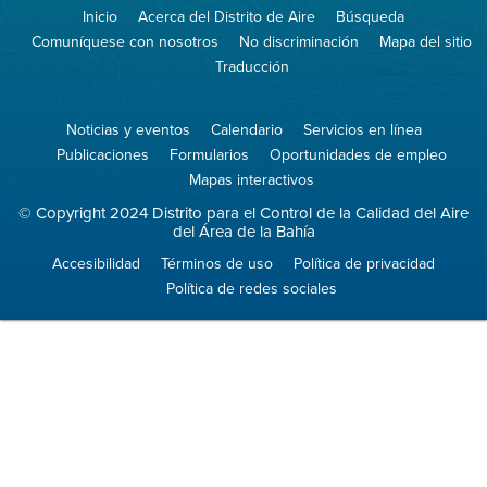
The
de
Inicio
Acerca del Distrito de Aire
Búsqueda
Air
8774
(proteja
No
Comuníquese con nosotros
No discriminación
Mapa del sitio
el
Burn
aire)
Traducción
Noticias y eventos
Calendario
Servicios en línea
Publicaciones
Formularios
Oportunidades de empleo
Mapas interactivos
© Copyright 2024 Distrito para el Control de la Calidad del Aire
del Área de la Bahía
Accesibilidad
Términos de uso
Política de privacidad
Política de redes sociales