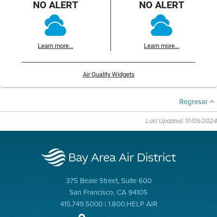
NO ALERT
NO ALERT
Learn more...
Learn more...
Air Quality Widgets
Regresar
Last Updated: 17/05/2024
375 Beale Street, Suite 600
San Francisco, CA 94105
415.749.5000 | 1.800.HELP AIR