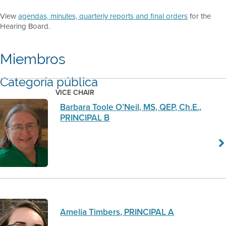
View
agendas, minutes, quarterly reports and final orders
for the
Hearing Board.
Miembros
Categoría pública
VICE CHAIR
Barbara Toole O’Neil, MS, QEP, Ch.E.,
PRINCIPAL B
Amelia Timbers, PRINCIPAL A