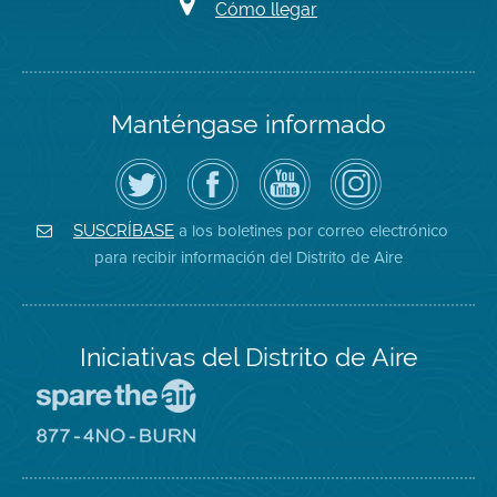
Cómo llegar
Manténgase informado
Siga
Visite
Canal
Air
el
la
de
District
Distrito
página
YouTube
on
de
de
del
Instagram
Aire
Facebook
Distrito
a los boletines por correo electrónico
SUSCRÍBASE
en
del
de
para recibir información del Distrito de Aire
Twitter
Distrito
Aire
Iniciativas del Distrito de Aire
Visite
el
sitio
Visite
de
el
Spare
sitio