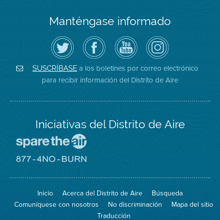
Manténgase informado
Siga
Visite
Canal
Air
el
la
de
District
Distrito
página
YouTube
on
de
de
del
Instagram
Aire
Facebook
Distrito
a los boletines por correo electrónico
SUSCRÍBASE
en
del
de
para recibir información del Distrito de Aire
Twitter
Distrito
Aire
Iniciativas del Distrito de Aire
Visite
el
sitio
Visite
de
el
Spare
sitio
The
de
Inicio
Acerca del Distrito de Aire
Búsqueda
Air
8774
(proteja
No
Comuníquese con nosotros
No discriminación
Mapa del sitio
el
Burn
aire)
Traducción