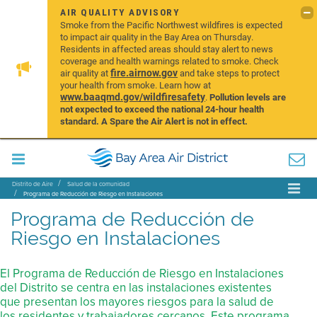
AIR QUALITY ADVISORY
Smoke from the Pacific Northwest wildfires is expected
to impact air quality in the Bay Area on Thursday.
Residents in affected areas should stay alert to news
coverage and health warnings related to smoke. Check
fire.airnow.gov
air quality at
and take steps to protect
your health from smoke. Learn how at
www.baaqmd.gov/wildfiresafety
.
Pollution levels are
not expected to exceed the national 24-hour health
standard. A Spare the Air Alert is not in effect.
Distrito de Aire
Salud de la comunidad
Programa de Reducción de Riesgo en Instalaciones
Programa de Reducción de
Riesgo en Instalaciones
El Programa de Reducción de Riesgo en Instalaciones
del Distrito se centra en las instalaciones existentes
que presentan los mayores riesgos para la salud de
los residentes y trabajadores cercanos. Este programa