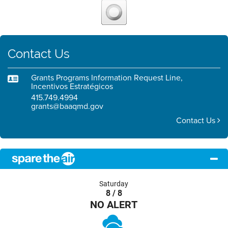
Contact Us
Grants Programs Information Request Line,
Incentivos Estratégicos
415.749.4994
grants@baaqmd.gov
Contact Us
Saturday
8 / 8
NO ALERT