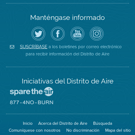
Manténgase informado
Siga
Visite
Canal
Air
el
la
de
District
Distrito
página
YouTube
on
de
de
del
Instagram
Aire
Facebook
Distrito
a los boletines por correo electrónico
SUSCRÍBASE
en
del
de
para recibir información del Distrito de Aire
Twitter
Distrito
Aire
Iniciativas del Distrito de Aire
Visite
el
sitio
Visite
de
el
Spare
sitio
The
de
Inicio
Acerca del Distrito de Aire
Búsqueda
Air
8774
(proteja
No
Comuníquese con nosotros
No discriminación
Mapa del sitio
el
Burn