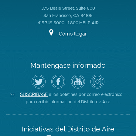
375 Beale Street, Suite 600
San Francisco, CA 94105
415.749.5000 | 1.800.HELP AIR
Cómo llegar
Manténgase informado
Siga
Visite
Canal
Air
el
la
de
District
Distrito
página
YouTube
on
de
de
del
Instagram
Aire
Facebook
Distrito
a los boletines por correo electrónico
SUSCRÍBASE
en
del
de
para recibir información del Distrito de Aire
Twitter
Distrito
Aire
Iniciativas del Distrito de Aire