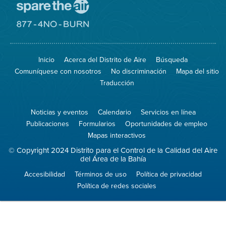
Visite
el
sitio
Visite
de
el
Spare
sitio
The
de
Inicio
Acerca del Distrito de Aire
Búsqueda
Air
8774
(proteja
No
Comuníquese con nosotros
No discriminación
Mapa del sitio
el
Burn
aire)
Traducción
Noticias y eventos
Calendario
Servicios en línea
Publicaciones
Formularios
Oportunidades de empleo
Mapas interactivos
© Copyright 2024 Distrito para el Control de la Calidad del Aire
del Área de la Bahía
Accesibilidad
Términos de uso
Política de privacidad
Política de redes sociales