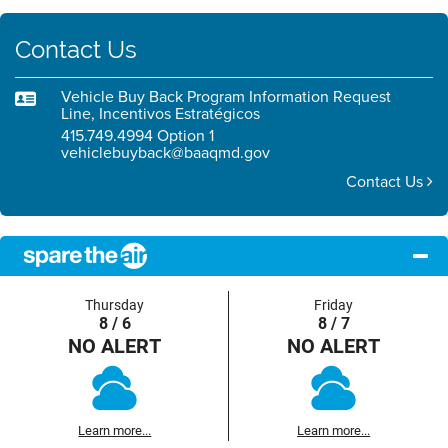
Contact Us
Vehicle Buy Back Program Information Request
Line, Incentivos Estratégicos
415.749.4994 Option 1
vehiclebuyback@baaqmd.gov
Contact Us
Thursday
Friday
8 / 6
8 / 7
NO ALERT
NO ALERT
Learn more...
Learn more...