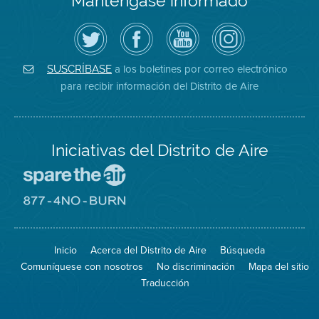
Manténgase informado
Siga
Visite
Canal
Air
el
la
de
District
Distrito
página
YouTube
on
de
de
del
Instagram
Aire
Facebook
Distrito
a los boletines por correo electrónico
SUSCRÍBASE
en
del
de
para recibir información del Distrito de Aire
Twitter
Distrito
Aire
Iniciativas del Distrito de Aire
Visite
el
sitio
Visite
de
el
Spare
sitio
The
de
Inicio
Acerca del Distrito de Aire
Búsqueda
Air
8774
(proteja
No
Comuníquese con nosotros
No discriminación
Mapa del sitio
el
Burn
aire)
Traducción