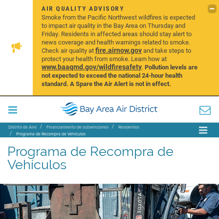
AIR QUALITY ADVISORY
Smoke from the Pacific Northwest wildfires is expected
to impact air quality in the Bay Area on Thursday and
Friday. Residents in affected areas should stay alert to
news coverage and health warnings related to smoke.
fire.airnow.gov
Check air quality at
and take steps to
protect your health from smoke. Learn how at
www.baaqmd.gov/wildfiresafety
.
Pollution levels are
not expected to exceed the national 24-hour health
standard. A Spare the Air Alert is not in effect.
Distrito de Aire
Financiamiento de subvenciones
Residentes
Programa de Recompra de Vehículos
Programa de Recompra de
Vehículos