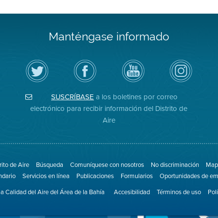
Manténgase informado
Siga
Visite
Canal
Air
el
la
de
District
Distrito
página
YouTube
on
de
de
del
Instagram
Aire
Facebook
Distrito
SUSCRÍBASE
a los boletines por correo
en
del
de
Twitter
Distrito
Aire
electrónico para recibir información del Distrito de
Aire
rito de Aire
Búsqueda
Comuníquese con nosotros
No discriminación
Mapa
ndario
Servicios en línea
Publicaciones
Formularios
Oportunidades de em
la Calidad del Aire del Área de la Bahía
Accesibilidad
Términos de uso
Pol