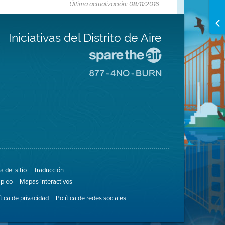
Última actualización: 08/11/2016
Iniciativas del Distrito de Aire
Visite
el
Visite
sitio
el
de
sitio
Spare
de
The
8774
Air
No
(proteja
Burn
el
aire)
 del sitio
Traducción
pleo
Mapas interactivos
ítica de privacidad
Política de redes sociales