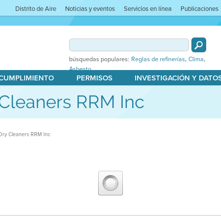
Distrito de Aire
Noticias y eventos
Servicios en línea
Publicaciones
,
,
búsquedas populares:
Reglas de refinerías
Clima
Asbesto
 CUMPLIMIENTO
PERMISOS
INVESTIGACIÓN Y DATO
 Cleaners RRM Inc
Dry Cleaners RRM Inc