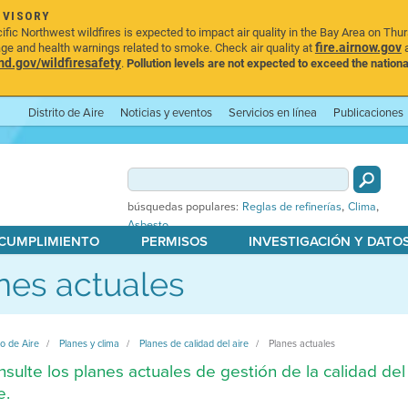
DVISORY
ic Northwest wildfires is expected to impact air quality in the Bay Area on Thu
fire.airnow.gov
age and health warnings related to smoke. Check air quality at
a
.gov/wildfiresafety
.
Pollution levels are not expected to exceed the nationa
Distrito de Aire
Noticias y eventos
Servicios en línea
Publicaciones
,
,
búsquedas populares:
Reglas de refinerías
Clima
Asbesto
 CUMPLIMIENTO
PERMISOS
INVESTIGACIÓN Y DATO
nes actuales
to de Aire
Planes y clima
Planes de calidad del aire
Planes actuales
sulte los planes actuales de gestión de la calidad del 
e.