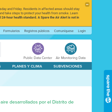
rsday and Friday. Residents in affected areas should stay
nd take steps to protect your health from smoke. Learn
l 24-hour health standard. A Spare the Air Alert is not in
Formularios
Registros públicos
Comuníquese
Login
Public Data Center
Air Monitoring Data
S
PLANES Y CLIMA
SUBVENCIONES
aire desarrollados por el Distrito de