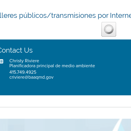
lleres públicos/transmisiones por Intern
Contact Us
Christy Riviere
Planificadora principal de medio ambiente
415.749.4925
criviere@baaqmd.gov