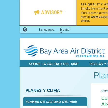
AIR QUALITY A
Smoke from the Pacif
ADVISORY
alert to news cover
www.baaqmd
how at
effect.
Languages:
Español
SOBRE LA CALIDAD DEL AIRE
REGLAS Y
Pla
PLANES Y CLIMA
Distri
Con
PLANES DE CALIDAD DEL AIRE
Air