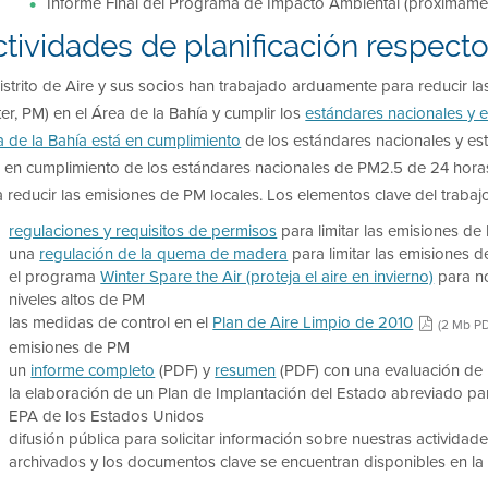
Informe Final del Programa de Impacto Ambiental (próximame
tividades de planificación respecto
istrito de Aire y sus socios han trabajado arduamente para reducir la
er, PM) en el Área de la Bahía y cumplir los
estándares nacionales y e
a de la Bahía está en cumplimiento
de los estándares nacionales y est
 en cumplimiento de los estándares nacionales de PM2.5 de 24 horas. 
 reducir las emisiones de PM locales. Los elementos clave del trabajo 
regulaciones y requisitos de permisos
para limitar las emisiones de
una
regulación de la quema de madera
para limitar las
emisiones d
el programa
Winter Spare the Air (proteja el aire en invierno)
para no
niveles altos de PM
las medidas de control en el
Plan de Aire Limpio de 2010
(2 Mb PD
emisiones de PM
un
informe completo
(PDF) y
resumen
(PDF) con una evaluación de 
la elaboración de un Plan de Implantación del Estado abreviado para 
EPA de los Estados Unidos
difusión pública para solicitar información sobre nuestras actividad
archivados y los documentos clave se encuentran disponibles en la s