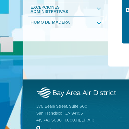
EXCEPCIONES
ADMINISTRATIVAS
HUMO DE MADERA
375 Beale Street, Suite 600
San Francisco, CA 94105
415.749.5000 | 1.800.HELP AIR