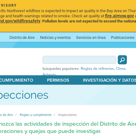
DVISORY
ic Northwest wildfires is expected to impact air quality in the Bay Area on Thu
fire.airnow.gov
age and health warnings related to smoke. Check air quality at
a
.gov/wildfiresafety
.
Pollution levels are not expected to exceed the nationa
Distrito de Aire
Noticias y eventos
Servicios en línea
Publicaciones
,
,
búsquedas populares:
Reglas de refinerías
Clima
Asbesto
 CUMPLIMIENTO
PERMISOS
INVESTIGACIÓN Y DATO
pecciones
to de Aire
Reglas y cumplimiento
Inspecciones
ozca las actividades de inspección del Distrito de Aire,
raciones y quejas que puede investigar.