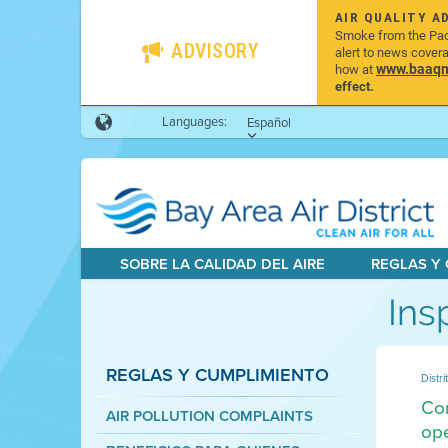
AIR QUALITY A
Smoke from the Pacif
ADVISORY
alert to news cover
www.baaqmd
how at
effect.
Languages:
Español
SOBRE LA CALIDAD DEL AIRE
REGLAS Y
Ins
REGLAS Y CUMPLIMIENTO
Distri
Con
AIR POLLUTION COMPLAINTS
ope