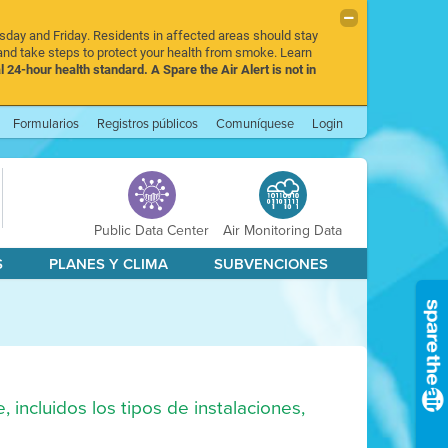
rsday and Friday. Residents in affected areas should stay
nd take steps to protect your health from smoke. Learn
l 24-hour health standard. A Spare the Air Alert is not in
Formularios
Registros públicos
Comuníquese
Login
Public Data Center
Air Monitoring Data
S
PLANES Y CLIMA
SUBVENCIONES
 incluidos los tipos de instalaciones,