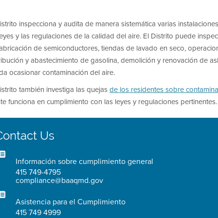
istrito inspecciona y audita de manera sistemática varias instalacio
leyes y las regulaciones de la calidad del aire. El Distrito puede inspe
abricación de semiconductores, tiendas de lavado en seco, operacione
ribución y abastecimiento de gasolina, demolición y renovación de as
da ocasionar contaminación del aire.
istrito también investiga las quejas
de los residentes sobre contamina
te funciona en cumplimiento con las leyes y regulaciones pertinentes.
Contact Us
Información sobre cumplimiento general
415 749-4795
compliance@baaqmd.gov
Asistencia para el Cumplimiento
415 749 4999