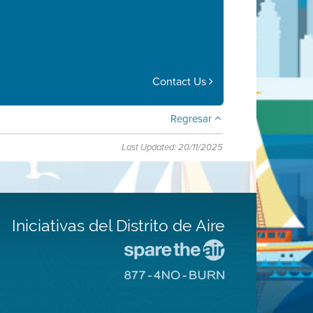
Contact Us
Regresar
Last Updated: 20/11/2025
Iniciativas del Distrito de Aire
Visite
el
Visite
sitio
el
de
sitio