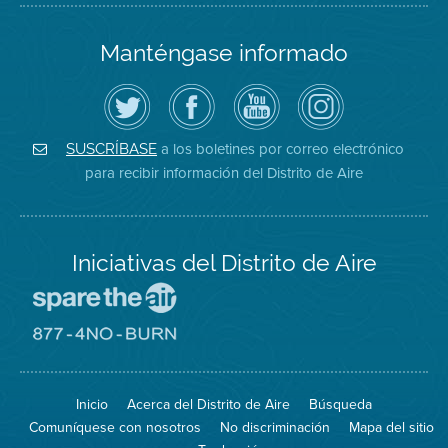
Manténgase informado
Siga
Visite
Canal
Air
el
la
de
District
Distrito
página
YouTube
on
de
de
del
Instagram
Aire
Facebook
Distrito
a los boletines por correo electrónico
SUSCRÍBASE
en
del
de
para recibir información del Distrito de Aire
Twitter
Distrito
Aire
Iniciativas del Distrito de Aire
Visite
el
sitio
Visite
de
el
Spare
sitio
The
de
Inicio
Acerca del Distrito de Aire
Búsqueda
Air
8774
(proteja
No
Comuníquese con nosotros
No discriminación
Mapa del sitio
el
Burn
aire)