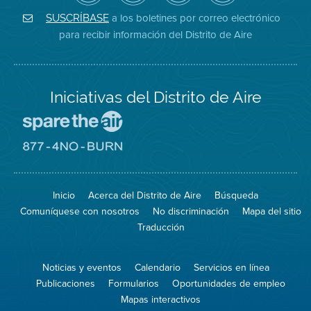
de
de
del
Instagram
Aire
Facebook
Distrito
a los boletines por correo electrónico
SUSCRÍBASE
en
del
de
para recibir información del Distrito de Aire
Twitter
Distrito
Aire
Iniciativas del Distrito de Aire
Visite
el
sitio
Visite
de
el
Spare
sitio
The
de
Inicio
Acerca del Distrito de Aire
Búsqueda
Air
8774
(proteja
No
Comuníquese con nosotros
No discriminación
Mapa del sitio
el
Burn
aire)
Traducción
Noticias y eventos
Calendario
Servicios en línea
Publicaciones
Formularios
Oportunidades de empleo
Mapas interactivos