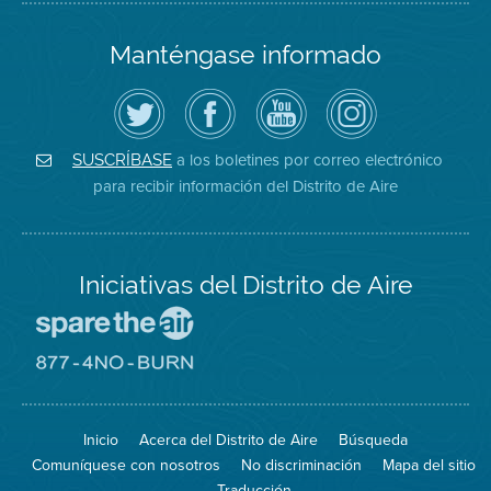
Manténgase informado
Siga
Visite
Canal
Air
el
la
de
District
Distrito
página
YouTube
on
de
de
del
Instagram
Aire
Facebook
Distrito
a los boletines por correo electrónico
SUSCRÍBASE
en
del
de
para recibir información del Distrito de Aire
Twitter
Distrito
Aire
Iniciativas del Distrito de Aire
Visite
el
sitio
Visite
de
el
Spare
sitio
The
de
Inicio
Acerca del Distrito de Aire
Búsqueda
Air
8774
(proteja
No
Comuníquese con nosotros
No discriminación
Mapa del sitio
el
Burn
aire)
Traducción