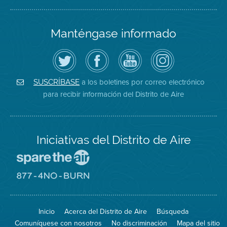
Manténgase informado
Siga
Visite
Canal
Air
el
la
de
District
Distrito
página
YouTube
on
de
de
del
Instagram
Aire
Facebook
Distrito
a los boletines por correo electrónico
SUSCRÍBASE
en
del
de
para recibir información del Distrito de Aire
Twitter
Distrito
Aire
Iniciativas del Distrito de Aire
Visite
el
sitio
Visite
de
el
Spare
sitio
The
de
Inicio
Acerca del Distrito de Aire
Búsqueda
Air
8774
(proteja
No
Comuníquese con nosotros
No discriminación
Mapa del sitio
el
Burn