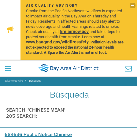
AIR QUALITY ADVISORY
Smoke from the Pacific Northwest wildfires is expected
to impact air quality in the Bay Area on Thursday and
Friday. Residents in affected areas should stay alert to
news coverage and health warnings related to smoke.
fire.airnow.gov
Check air quality at
and take steps to
protect your health from smoke. Learn how at
www.baaqmd.gov/wildfiresafety
.
Pollution levels are
not expected to exceed the national 24-hour health
standard. A Spare the Air Alert is not in effect.
Distrito de Aire
Búsqueda
Búsqueda
SEARCH: 'CHINESE MEAN'
205 SEARCH:
684636 Public Notice Chinese