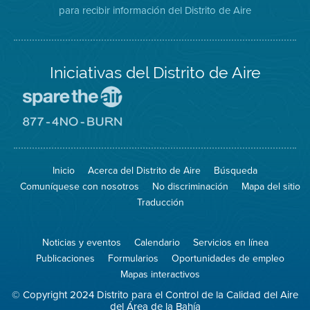
para recibir información del Distrito de Aire
Twitter
Distrito
Aire
Iniciativas del Distrito de Aire
Visite
el
sitio
Visite
de
el
Spare
sitio
The
de
Inicio
Acerca del Distrito de Aire
Búsqueda
Air
8774
(proteja
No
Comuníquese con nosotros
No discriminación
Mapa del sitio
el
Burn
aire)
Traducción
Noticias y eventos
Calendario
Servicios en línea
Publicaciones
Formularios
Oportunidades de empleo
Mapas interactivos
© Copyright 2024 Distrito para el Control de la Calidad del Aire
del Área de la Bahía