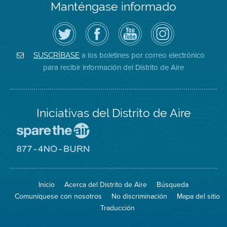
Manténgase informado
Siga
Visite
Canal
Air
el
la
de
District
Distrito
página
YouTube
on
de
de
del
Instagram
Aire
Facebook
Distrito
a los boletines por correo electrónico
SUSCRÍBASE
en
del
de
para recibir información del Distrito de Aire
Twitter
Distrito
Aire
Iniciativas del Distrito de Aire
Visite
el
sitio
Visite
de
el
Spare
sitio
The
de
Inicio
Acerca del Distrito de Aire
Búsqueda
Air
8774
(proteja
No
Comuníquese con nosotros
No discriminación
Mapa del sitio
el
Burn
aire)
Traducción