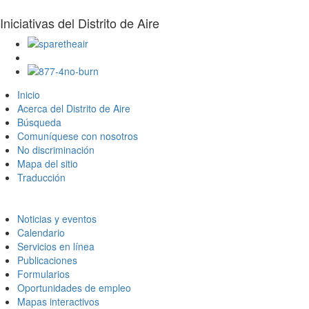
Twitter
del
Distrito
Instagram
Distrito
de
Iniciativas del Distrito de Aire
Aire
Visite
el
Visite
sitio
el
Inicio
de
sitio
Acerca del Distrito de Aire
Spare
de
Búsqueda
The
8774
Comuníquese con nosotros
Air
No
No discriminación
(proteja
Burn
Mapa del sitio
el
Traducción
aire)
Noticias y eventos
Calendario
Servicios en línea
Publicaciones
Formularios
Oportunidades de empleo
Mapas interactivos