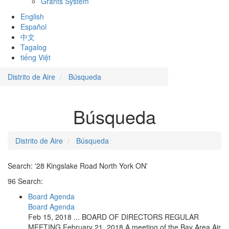
Grants System
English
Español
中文
Tagalog
tiếng Việt
Distrito de Aire
Búsqueda
Búsqueda
Distrito de Aire
Búsqueda
Search: '28 Kingslake Road North York ON'
96 Search:
Board Agenda
Board Agenda
Feb 15, 2018 ... BOARD OF DIRECTORS REGULAR
MEETING February 21, 2018 A meeting of the Bay Area Air