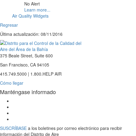
No Alert
Learn more...
Air Quality Widgets
Regresar
Última actualización: 08/11/2016
375 Beale Street, Suite 600
San Francisco, CA 94105
415.749.5000 | 1.800.HELP AIR
Cómo llegar
Manténgase informado
Siga
el
Visite
Distrito
la
Canal
de
página
de
Air
Aire
de
YouTube
District
SUSCRÍBASE
a los boletines por correo electrónico para recibir
en
Facebook
del
on
información del Distrito de Aire