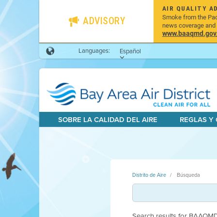
AIR QUALITY A
Smoke from the Pacif
ADVISORY
news coverage and h
www.baaqmd.gov/w
Languages:
Español
SOBRE LA CALIDAD DEL AIRE
REGLAS Y
Distrito de Aire
Búsqueda
Search results for BAAQMD.g