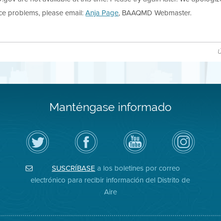
nce problems, please email:
Anja Page
, BAAQMD Webmaster.
Ú
Manténgase informado
Siga
Visite
Canal
Air
el
la
de
District
Distrito
página
YouTube
on
de
de
del
Instagram
Aire
Facebook
Distrito
SUSCRÍBASE
a los boletines por correo
en
del
de
Twitter
Distrito
Aire
electrónico para recibir información del Distrito de
Aire