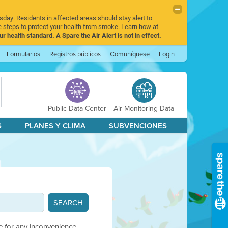
sday. Residents in affected areas should stay alert to
 steps to protect your health from smoke. Learn how at
r health standard. A Spare the Air Alert is not in effect.
Formularios
Registros públicos
Comuníquese
Login
Public Data Center
Air Monitoring Data
S
PLANES Y CLIMA
SUBVENCIONES
e for any inconvenience.