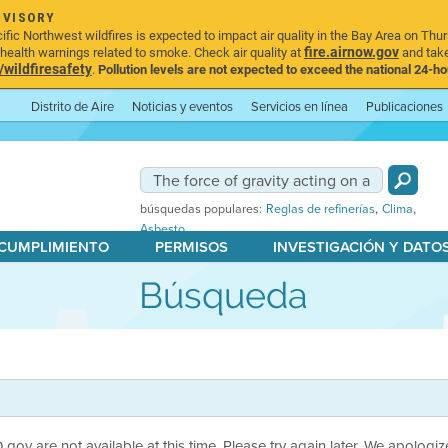
DVISORY
ic Northwest wildfires is expected to impact air quality in the Bay Area on Thur
fire.airnow.gov
ealth warnings related to smoke. Check air quality at
and take
ildfiresafety
.
Pollution levels are not expected to exceed the national 24-hou
Distrito de Aire
Noticias y eventos
Servicios en línea
Publicaciones
,
,
búsquedas populares:
Reglas de refinerías
Clima
Asbesto
 CUMPLIMIENTO
PERMISOS
INVESTIGACIÓN Y DATO
Búsqueda
ov are not available at this time. Please try again later. We apologiz