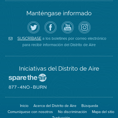
Manténgase informado
Siga
Visite
Canal
Air
el
la
de
District
Distrito
página
YouTube
on
de
de
del
Instagram
Aire
Facebook
Distrito
a los boletines por correo electrónico
SUSCRÍBASE
en
del
de
para recibir información del Distrito de Aire
Twitter
Distrito
Aire
Iniciativas del Distrito de Aire
Visite
el
sitio
Visite
de
el
Spare
sitio
The
de
Inicio
Acerca del Distrito de Aire
Búsqueda
Air
8774
(proteja
No
Comuníquese con nosotros
No discriminación
Mapa del sitio
el
Burn
aire)
Traducción