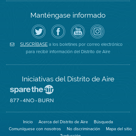
Manténgase informado
Siga
Visite
Canal
Air
el
la
de
District
Distrito
página
YouTube
on
de
de
del
Instagram
Aire
Facebook
Distrito
a los boletines por correo electrónico
SUSCRÍBASE
en
del
de
para recibir información del Distrito de Aire
Twitter
Distrito
Aire
Iniciativas del Distrito de Aire
Visite
el
sitio
Visite
de
el
Spare
sitio
The
de
Inicio
Acerca del Distrito de Aire
Búsqueda
Air
8774
(proteja
No
Comuníquese con nosotros
No discriminación
Mapa del sitio
el
Burn
aire)
Traducción