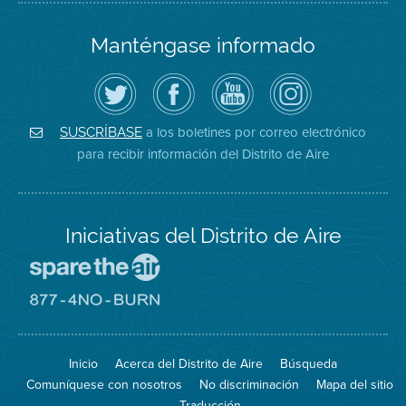
Manténgase informado
Siga
Visite
Canal
Air
el
la
de
District
Distrito
página
YouTube
on
de
de
del
Instagram
Aire
Facebook
Distrito
a los boletines por correo electrónico
SUSCRÍBASE
en
del
de
para recibir información del Distrito de Aire
Twitter
Distrito
Aire
Iniciativas del Distrito de Aire
Visite
el
sitio
Visite
de
el
Spare
sitio
The
de
Inicio
Acerca del Distrito de Aire
Búsqueda
Air
8774
(proteja
No
Comuníquese con nosotros
No discriminación
Mapa del sitio
el
Burn
aire)
Traducción