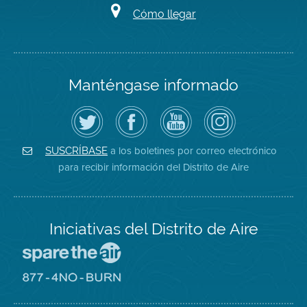
Cómo llegar
Manténgase informado
Siga
Visite
Canal
Air
el
la
de
District
Distrito
página
YouTube
on
de
de
del
Instagram
Aire
Facebook
Distrito
a los boletines por correo electrónico
SUSCRÍBASE
en
del
de
para recibir información del Distrito de Aire
Twitter
Distrito
Aire
Iniciativas del Distrito de Aire
Visite
el
sitio
Visite
de
el
Spare
sitio