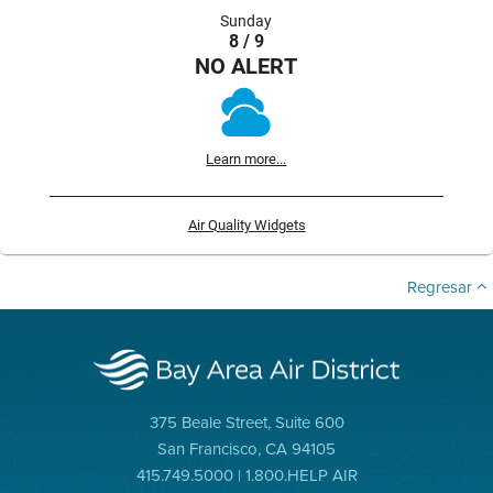
Sunday
8 / 9
NO ALERT
Learn more...
Air Quality Widgets
Regresar
375 Beale Street, Suite 600
San Francisco, CA 94105
415.749.5000 | 1.800.HELP AIR