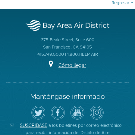
Regresar
375 Beale Street, Suite 600
San Francisco, CA 94105
415.749.5000 | 1.800.HELP AIR
Cómo llegar
Manténgase informado
Siga
Visite
Canal
Air
el
la
de
District
Distrito
página
YouTube
on
de
de
del
Instagram
Aire
Facebook
Distrito
a los boletines por correo electrónico
SUSCRÍBASE
en
del
de
para recibir información del Distrito de Aire
Twitter
Distrito
Aire