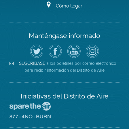
Cómo llegar
Manténgase informado
Siga
Visite
Canal
Air
el
la
de
District
Distrito
página
YouTube
on
de
de
del
Instagram
Aire
Facebook
Distrito
a los boletines por correo electrónico
SUSCRÍBASE
en
del
de
para recibir información del Distrito de Aire
Twitter
Distrito
Aire
Iniciativas del Distrito de Aire
Visite
el
sitio
Visite
de
el
Spare
sitio