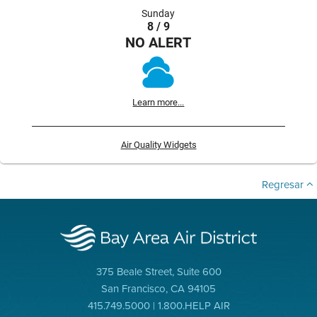
Sunday
8 / 9
NO ALERT
Learn more...
Air Quality Widgets
Regresar
375 Beale Street, Suite 600
San Francisco, CA 94105
415.749.5000 | 1.800.HELP AIR