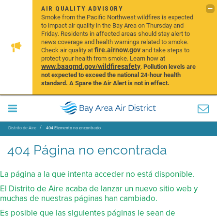
AIR QUALITY ADVISORY
Smoke from the Pacific Northwest wildfires is expected
to impact air quality in the Bay Area on Thursday and
Friday. Residents in affected areas should stay alert to
news coverage and health warnings related to smoke.
fire.airnow.gov
Check air quality at
and take steps to
protect your health from smoke. Learn how at
www.baaqmd.gov/wildfiresafety
.
Pollution levels are
not expected to exceed the national 24-hour health
standard. A Spare the Air Alert is not in effect.
Distrito de Aire
404 Elemento no encontrado
404 Página no encontrada
La página a la que intenta acceder no está disponible.
El Distrito de Aire acaba de lanzar un nuevo sitio web y
muchas de nuestras páginas han cambiado.
Es posible que las siguientes páginas le sean de