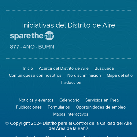
Iniciativas del Distrito de Aire
Visite
el
sitio
Visite
de
el
Spare
sitio
The
de
Inicio
Acerca del Distrito de Aire
Búsqueda
Air
8774
(proteja
No
Comuníquese con nosotros
No discriminación
Mapa del sitio
el
Burn
aire)
Traducción
Noticias y eventos
Calendario
Servicios en línea
Publicaciones
Formularios
Oportunidades de empleo
Mapas interactivos
© Copyright 2024 Distrito para el Control de la Calidad del Aire
del Área de la Bahía