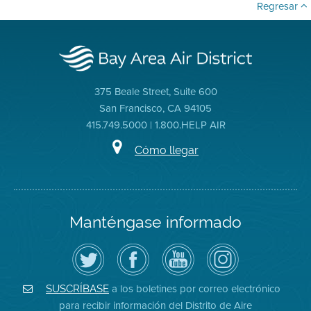
Regresar
375 Beale Street, Suite 600
San Francisco, CA 94105
415.749.5000 | 1.800.HELP AIR
Cómo llegar
Manténgase informado
Siga
Visite
Canal
Air
el
la
de
District
Distrito
página
YouTube
on
de
de
del
Instagram
Aire
Facebook
Distrito
a los boletines por correo electrónico
SUSCRÍBASE
en
del
de
para recibir información del Distrito de Aire
Twitter
Distrito
Aire