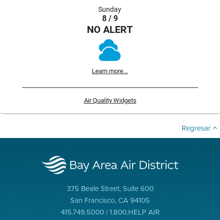
Sunday
8 / 9
NO ALERT
Learn more...
Air Quality Widgets
Regresar
375 Beale Street, Suite 600
San Francisco, CA 94105
415.749.5000 | 1.800.HELP AIR