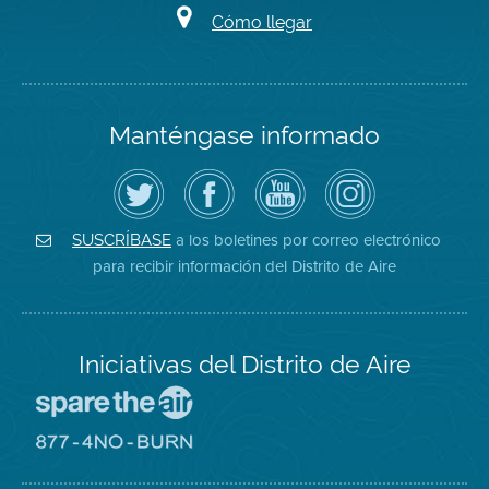
Cómo llegar
Manténgase informado
Siga
Visite
Canal
Air
el
la
de
District
Distrito
página
YouTube
on
de
de
del
Instagram
Aire
Facebook
Distrito
a los boletines por correo electrónico
SUSCRÍBASE
en
del
de
para recibir información del Distrito de Aire
Twitter
Distrito
Aire
Iniciativas del Distrito de Aire
Visite
el
sitio
Visite
de
el
Spare
sitio