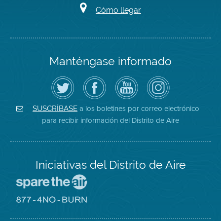
Cómo llegar
Manténgase informado
Siga
Visite
Canal
Air
el
la
de
District
Distrito
página
YouTube
on
de
de
del
Instagram
Aire
Facebook
Distrito
a los boletines por correo electrónico
SUSCRÍBASE
en
del
de
para recibir información del Distrito de Aire
Twitter
Distrito
Aire
Iniciativas del Distrito de Aire
Visite
el
sitio
Visite
de
el
Spare
sitio