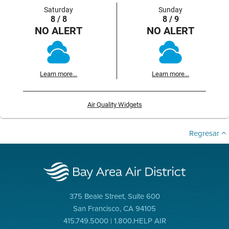
Saturday
Sunday
8 / 8
8 / 9
NO ALERT
NO ALERT
Learn more...
Learn more...
Air Quality Widgets
Regresar
375 Beale Street, Suite 600
San Francisco, CA 94105
415.749.5000 | 1.800.HELP AIR