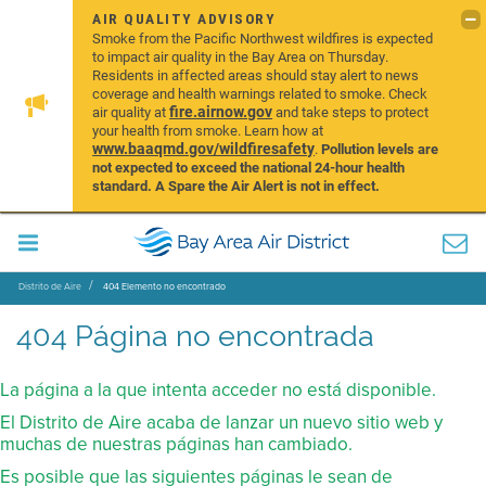
AIR QUALITY ADVISORY
Smoke from the Pacific Northwest wildfires is expected
to impact air quality in the Bay Area on Thursday.
Residents in affected areas should stay alert to news
coverage and health warnings related to smoke. Check
fire.airnow.gov
air quality at
and take steps to protect
your health from smoke. Learn how at
www.baaqmd.gov/wildfiresafety
.
Pollution levels are
not expected to exceed the national 24-hour health
standard. A Spare the Air Alert is not in effect.
Distrito de Aire
404 Elemento no encontrado
404 Página no encontrada
La página a la que intenta acceder no está disponible.
El Distrito de Aire acaba de lanzar un nuevo sitio web y
muchas de nuestras páginas han cambiado.
Es posible que las siguientes páginas le sean de