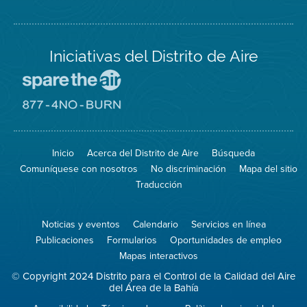
Iniciativas del Distrito de Aire
Visite
el
sitio
Visite
de
el
Spare
sitio
The
de
Inicio
Acerca del Distrito de Aire
Búsqueda
Air
8774
(proteja
No
Comuníquese con nosotros
No discriminación
Mapa del sitio
el
Burn
aire)
Traducción
Noticias y eventos
Calendario
Servicios en línea
Publicaciones
Formularios
Oportunidades de empleo
Mapas interactivos
© Copyright 2024 Distrito para el Control de la Calidad del Aire
del Área de la Bahía