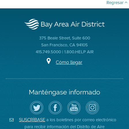
Regresar
375 Beale Street, Suite 600
San Francisco, CA 94105
415.749.5000 | 1.800.HELP AIR
Cómo llegar
Manténgase informado
Siga
Visite
Canal
Air
el
la
de
District
Distrito
página
YouTube
on
de
de
del
Instagram
Aire
Facebook
Distrito
a los boletines por correo electrónico
SUSCRÍBASE
en
del
de
para recibir información del Distrito de Aire
Twitter
Distrito
Aire