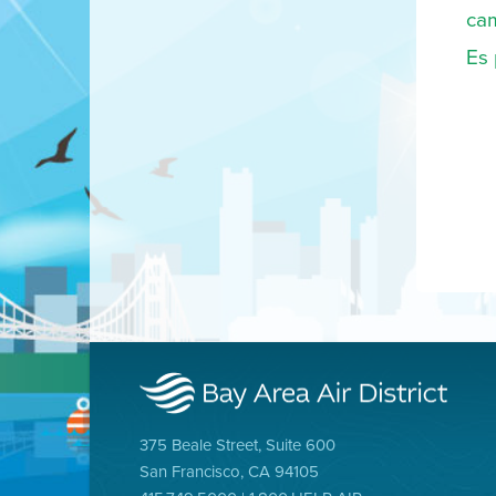
ca
Es 
375 Beale Street, Suite 600
San Francisco, CA 94105