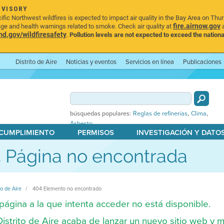
DVISORY
ic Northwest wildfires is expected to impact air quality in the Bay Area on Thu
fire.airnow.gov
age and health warnings related to smoke. Check air quality at
a
.gov/wildfiresafety
.
Pollution levels are not expected to exceed the nationa
Distrito de Aire
Noticias y eventos
Servicios en línea
Publicaciones
,
,
búsquedas populares:
Reglas de refinerías
Clima
Asbesto
 CUMPLIMIENTO
PERMISOS
INVESTIGACIÓN Y DATO
 Página no encontrada
to de Aire
404 Elemento no encontrado
página a la que intenta acceder no está disponible.
Distrito de Aire acaba de lanzar un nuevo sitio web y