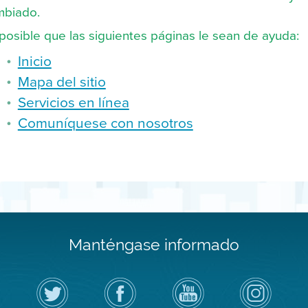
mbiado.
posible que las siguientes páginas le sean de ayuda:
Inicio
Mapa del sitio
Servicios en línea
Comuníquese con nosotros
Manténgase informado
Siga
Visite
Canal
Air
el
la
de
District
Distrito
página
YouTube
on