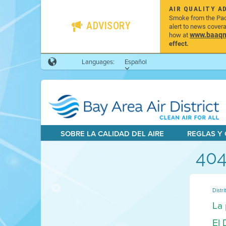
AIR QUALITY A
Smoke from the Pacif
ADVISORY
alert to news cover
www.baaqmd
how at
effect.
Languages:
Español
SOBRE LA CALIDAD DEL AIRE
REGLAS Y
404
Distri
La 
El 