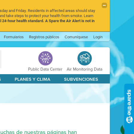
rsday and Friday. Residents in affected areas should stay
nd take steps to protect your health from smoke. Learn
l 24-hour health standard. A Spare the Air Alert is not in
Formularios
Registros públicos
Comuníquese
Login
Public Data Center
Air Monitoring Data
S
PLANES Y CLIMA
SUBVENCIONES
 muchas de nuestras páginas han