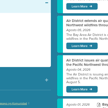
Learn More
Air District extends air q
Northwest wildfires thro
Agosto 05, 2026
The Bay Area Air District is
wildfires in the Pacific Nor
Learn More
Air District issues air qua
the Pacific Northwest t
Agosto 04, 2026
The Air District is issuing a
wildfires in the Pacific No
August 5.
Learn More
|
apayo ng Komunidad
Bay
Agosto 01, 2026
)