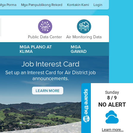
Mga Porma
Mga Pampublikong Rekord
Kontakin Kami
Login
Public Data Center
Air Monitoring Data
A
MGA PLANO AT
MGA
KLIMA
GAWAD
Job Interest Card
Set up an Interest Card for Air District job
announcements.
LEARN MORE
Sunday
8 / 9
Next
NO ALERT
Learn more...