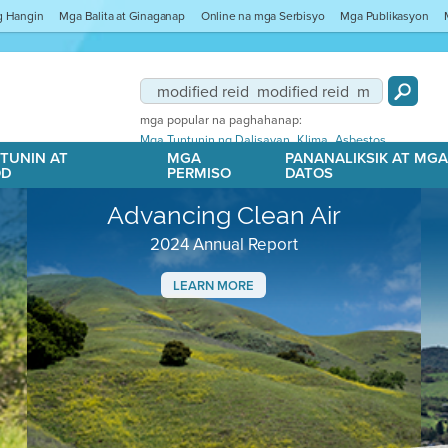
ng Hangin
Mga Balita at Ginaganap
Online na mga Serbisyo
Mga Publikasyon
mga popular na paghahanap:
,
,
Mga Tuntunin ng Dalisayan
Klima
Asbestos
TUNIN AT
MGA
PANANALIKSIK AT MG
OD
PERMISO
DATOS
Advancing Clean Air
2024 Annual Report
LEARN MORE