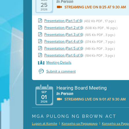
In Person
25
STREAMING LIVE ON 8/25 AT 9:30 AM
2026
Presentation (Part 1 of 6)
(432 Kb PDF , 17 pgs )
Presentation (Part 2 of 6)
(508 Kb PDF , 16 pgs )
Presentation (Part 3 of 6)
(185 Kb PDF , 3 pgs )
Presentation (Part 4 of 6)
(374 Kb PDF , 7 pgs )
Presentation (Part 5 of 6)
(149 Kb PDF , 3 pgs )
Presentation (Part 6 of 6)
(184 Kb PDF , 3 pgs )
Meeting Details
Submit a comment
Hearing Board Meeting
SEP
In Person
01
STREAMING LIVE ON 9/01 AT 9:30 AM
2026
Presentation (Part 1 of 3)
(5 Mb PDF , 87 pgs )
MGA PULONG NG BROWN ACT
Presentation (Part 2 of 3)
(121 Kb PDF , 2 pgs )
|
|
Lupon at Komite
Konseho sa Pagpapayo
Konseho sa Pagp
Presentation (Part 3 of 3)
(168 Kb PDF , 3 pgs 