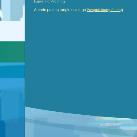
Lupon ng Pagdinig
Meeting Details
Alamin pa ang tungkol sa mga
Pampublikong Pulong
Submit a comment
Video link(s) will be active 5 minut
Watch for real-time closed capt
Learn mor