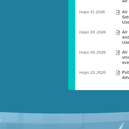
Air
Air
Hulyo 31, 2026
Sat
Use
es before meeting time.
Air
Hulyo 30, 2026
and
ioning with agenda
Use
e
Air
Hulyo 30, 2026
smo
eve
Pub
Hulyo 23, 2026
Adv