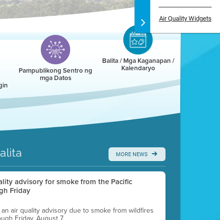
Air Quality Widgets
Balita / Mga Kaganapan /
Kalendaryo
Pampublikong Sentro ng
mga Datos
gin
alita
MORE NEWS
uality advisory for smoke from the Pacific
gh Friday
g an air quality advisory due to smoke from wildfires
ough Friday, August 7.