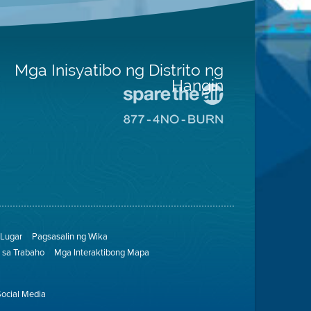
Mga Inisyatibo ng Distrito ng
Hangin
Pumunta
sa
Pumunta
Lugar
sa
na
8774
Iligtas
Lugar
ang
na
Hangin
Walang
Pagsunog
Lugar
Pagsasalin ng Wika
sa Trabaho
Mga Interaktibong Mapa
Social Media