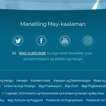
Manatiling May-kaalaman
I-
Bisitahin
Channel
Air
follow
ang
sa
District
ang
Page
YouTube
on
Air
sa
ng
Instagram
District
Facebook
Air
MAG-SUBSCRIBE
sa mga email newsletter para
sa
ng
District
Twitter
Distrito
sa impormasyon ng Distrito ng Hangin
 ng Hangin
Hanapin
Kontakin Kami
Kawalan ng Diskriminasyon
Mapa ng 
o
Online na mga Serbisyo
Mga Publikasyon
Mga Form
Mga Pagkakataon 
© Copyright 2024 Distrito ng Pamamahala sa Kalidad ng Hangin ng Bay Area
lity
Mga Tuntunin ng Paggamit
Patakaran sa Pagkapribado
Patakaran sa 