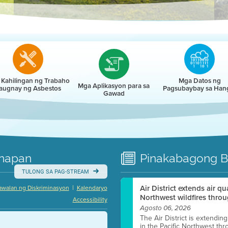
r
Kahilingan ng Trabaho
Mga Datos ng
Mga Aplikasyon para sa
augnay ng Asbestos
Pagsubaybay sa Han
Gawad
napan
Pinakabagong
B
TULONG SA PAG-STREAM
|
Air District extends air q
awalan ng Diskriminasyon
Kalendaryo
Northwest wildfires throu
Accessibility
Agosto 06, 2026
The Air District is extendin
in the Pacific Northwest thr