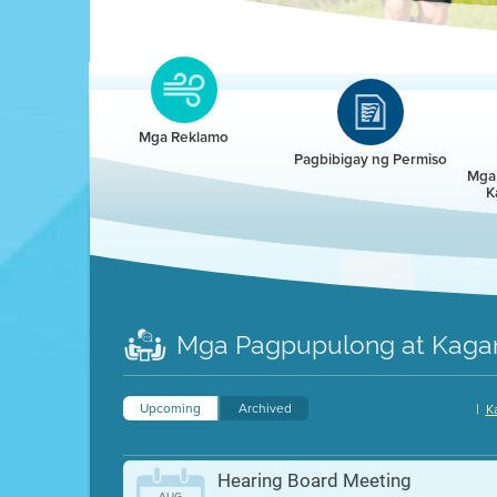
Clean HEET
Clean HEET helps homeowners remove and/o
replace wood-burning devices with electric
Mga Reklamo
heat pumps.
Pagbibigay ng Permiso
Mga 
K
LEARN MORE
Mga Pagpupulong at Kaga
Upcoming
Archived
|
K
Hearing Board Meeting
AUG