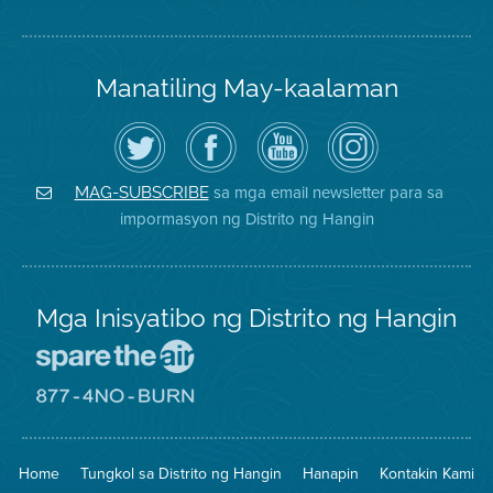
Manatiling May-kaalaman
I-
Bisitahin
Channel
Air
follow
ang
sa
District
ang
Page
YouTube
on
Air
sa
ng
Instagram
District
Facebook
Air
sa mga email newsletter para sa
MAG-SUBSCRIBE
sa
ng
District
impormasyon ng Distrito ng Hangin
Twitter
Distrito
Mga Inisyatibo ng Distrito ng Hangin
Pumunta
sa
Lugar
Pumunta
na
sa
Iligtas
8774
ang
Lugar
Home
Tungkol sa Distrito ng Hangin
Hanapin
Kontakin Kami
Hangin
na
Walang