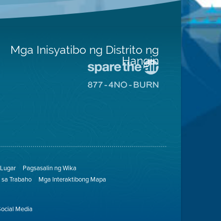
Mga Inisyatibo ng Distrito ng
Hangin
Pumunta
sa
Pumunta
Lugar
sa
na
8774
Iligtas
Lugar
ang
na
Hangin
Walang
Pagsunog
Lugar
Pagsasalin ng Wika
sa Trabaho
Mga Interaktibong Mapa
Social Media