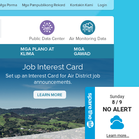
Mga Porma
Mga Pampublikong Rekord
Kontakin Kami
Login
Public Data Center
Air Monitoring Data
A
MGA PLANO AT
MGA
KLIMA
GAWAD
Job Interest Card
Set up an Interest Card for Air District job
announcements.
LEARN MORE
Sunday
8 / 9
Next
NO ALERT
Learn more...