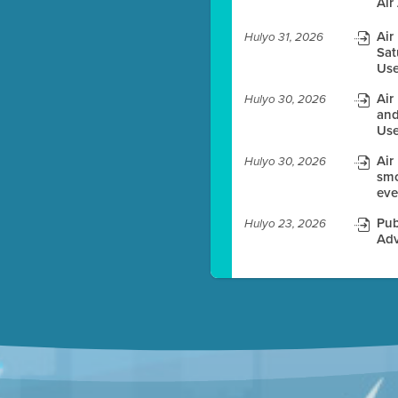
Air
Air
Hulyo 31, 2026
Sat
Use
es before meeting time.
Air
Hulyo 30, 2026
and
ioning with agenda
Use
e
Air
Hulyo 30, 2026
smo
eve
Pub
Hulyo 23, 2026
Adv