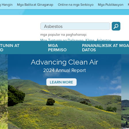
ng Hangin
Mga Balita at Ginaganap
Online na mga Serbisyo
Mga Publikasyon
mga popular na paghahanap:
,
,
Mga Tuntunin ng Dalisayan
Klima
Asbestos
TUNIN AT
MGA
PANANALIKSIK AT MG
OD
PERMISO
DATOS
Advancing Clean Air
2024 Annual Report
LEARN MORE