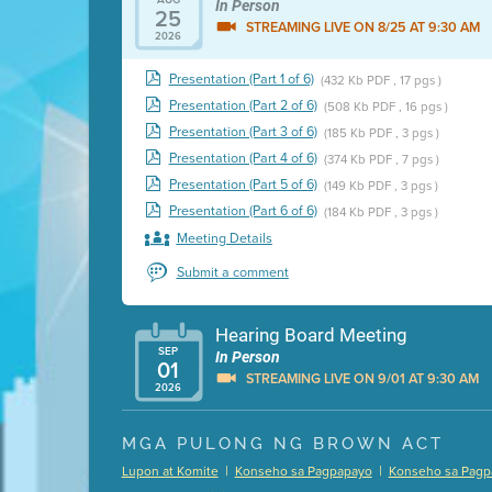
In Person
25
STREAMING LIVE ON 8/25 AT 9:30 AM
2026
Presentation (Part 1 of 6)
(432 Kb PDF , 17 pgs )
Presentation (Part 2 of 6)
(508 Kb PDF , 16 pgs )
Presentation (Part 3 of 6)
(185 Kb PDF , 3 pgs )
Presentation (Part 4 of 6)
(374 Kb PDF , 7 pgs )
Presentation (Part 5 of 6)
(149 Kb PDF , 3 pgs )
Presentation (Part 6 of 6)
(184 Kb PDF , 3 pgs )
Meeting Details
Submit a comment
Hearing Board Meeting
SEP
In Person
01
STREAMING LIVE ON 9/01 AT 9:30 AM
2026
Presentation (Part 1 of 3)
(5 Mb PDF , 87 pgs )
MGA PULONG NG BROWN ACT
Presentation (Part 2 of 3)
(121 Kb PDF , 2 pgs )
|
|
Lupon at Komite
Konseho sa Pagpapayo
Konseho sa Pagp
Presentation (Part 3 of 3)
(168 Kb PDF , 3 pgs 