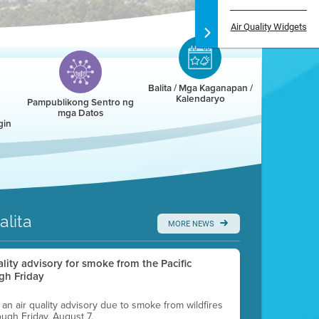
Air Quality Widgets
Balita / Mga Kaganapan /
Kalendaryo
Pampublikong Sentro ng
mga Datos
gin
alita
MORE NEWS
uality advisory for smoke from the Pacific
gh Friday
g an air quality advisory due to smoke from wildfires
ough Friday, August 7.