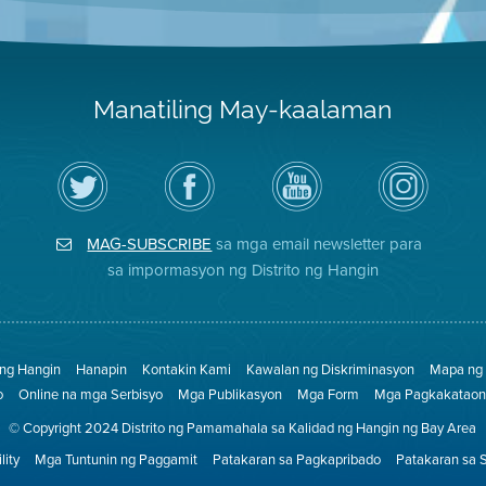
Manatiling May-kaalaman
I-
Bisitahin
Channel
Air
follow
ang
sa
District
ang
Page
YouTube
on
Air
sa
ng
Instagram
District
Facebook
Air
MAG-SUBSCRIBE
sa mga email newsletter para
sa
ng
District
Twitter
Distrito
sa impormasyon ng Distrito ng Hangin
 ng Hangin
Hanapin
Kontakin Kami
Kawalan ng Diskriminasyon
Mapa ng 
o
Online na mga Serbisyo
Mga Publikasyon
Mga Form
Mga Pagkakataon 
© Copyright 2024 Distrito ng Pamamahala sa Kalidad ng Hangin ng Bay Area
lity
Mga Tuntunin ng Paggamit
Patakaran sa Pagkapribado
Patakaran sa 