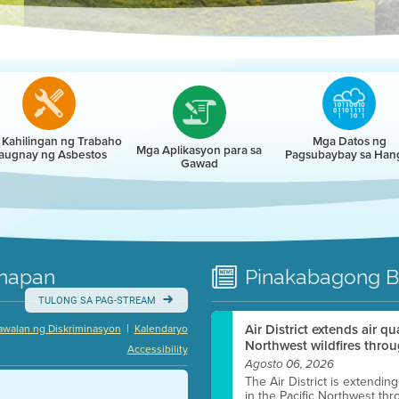
r
Kahilingan ng Trabaho
Mga Datos ng
Mga Aplikasyon para sa
augnay ng Asbestos
Pagsubaybay sa Han
Gawad
napan
Pinakabagong
B
TULONG SA PAG-STREAM
|
Air District extends air q
awalan ng Diskriminasyon
Kalendaryo
Northwest wildfires throu
Accessibility
Agosto 06, 2026
The Air District is extendin
in the Pacific Northwest thr