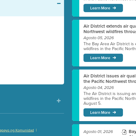
Learn More
Air District extends air q
Northwest wildfires thro
Agosto 05, 2026
The Bay Area Air District is
wildfires in the Pacific Nor
Learn More
Air District issues air qua
the Pacific Northwest t
Agosto 04, 2026
The Air District is issuing a
wildfires in the Pacific No
August 5.
Learn More
|
apayo ng Komunidad
Bay
Agosto 01, 2026
)