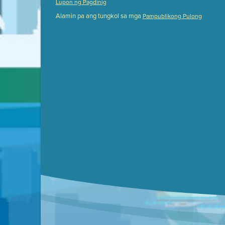
Lupon ng Pagdinig
Meeting Details
Alamin pa ang tungkol sa mga
Pampublikong Pulong
Submit a comment
Video link(s) will be active 5 minut
Watch for real-time closed capt
Learn mor