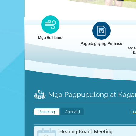
Clean HEET
Clean HEET helps homeowners remove and/o
replace wood-burning devices with electric
Mga Reklamo
heat pumps.
Pagbibigay ng Permiso
Mga 
K
LEARN MORE
Mga Pagpupulong at Kaga
Upcoming
Archived
|
K
Hearing Board Meeting
AUG