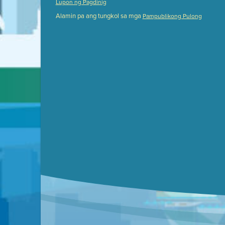
Lupon ng Pagdinig
Meeting Details
Alamin pa ang tungkol sa mga
Pampublikong Pulong
Submit a comment
Video link(s) will be active 5 minut
Watch for real-time closed capt
Learn mor