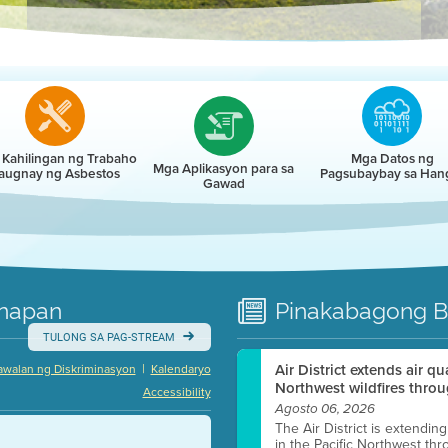
r
Kahilingan ng Trabaho
Mga Datos ng
Mga Aplikasyon para sa
augnay ng Asbestos
Pagsubaybay sa Han
Gawad
napan
Pinakabagong
B
TULONG SA PAG-STREAM
|
Air District extends air q
awalan ng Diskriminasyon
Kalendaryo
Northwest wildfires throu
Accessibility
Agosto 06, 2026
The Air District is extendin
in the Pacific Northwest thr