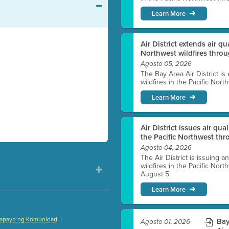
Learn More
Air District extends air q
Northwest wildfires thro
Agosto 05, 2026
The Bay Area Air District is
wildfires in the Pacific Nor
Learn More
Air District issues air qua
the Pacific Northwest t
Agosto 04, 2026
The Air District is issuing a
wildfires in the Pacific No
August 5.
Learn More
|
apayo ng Komunidad
Bay
Agosto 01, 2026
)