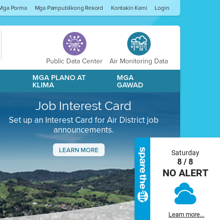
Mga Porma
Mga Pampublikong Rekord
Kontakin Kami
Login
Public Data Center
Air Monitoring Data
A
MGA PLANO AT
MGA
KLIMA
GAWAD
Job Interest Card
Set up an Interest Card for Air District job
announcements.
LEARN MORE
Saturday
8 / 8
Next
NO ALERT
Learn more...