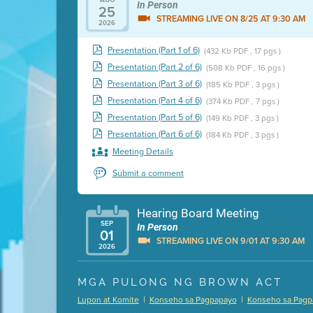
In Person
25
STREAMING LIVE ON 8/25 AT 9:30 AM
2026
Presentation (Part 1 of 6)
(432 Kb PDF , 17 pgs )
Presentation (Part 2 of 6)
(508 Kb PDF , 16 pgs )
Presentation (Part 3 of 6)
(185 Kb PDF , 3 pgs )
Presentation (Part 4 of 6)
(374 Kb PDF , 7 pgs )
Presentation (Part 5 of 6)
(149 Kb PDF , 3 pgs )
Presentation (Part 6 of 6)
(184 Kb PDF , 3 pgs )
Meeting Details
Submit a comment
Hearing Board Meeting
SEP
In Person
01
STREAMING LIVE ON 9/01 AT 9:30 AM
2026
Presentation (Part 1 of 3)
(5 Mb PDF , 87 pgs )
MGA PULONG NG BROWN ACT
Presentation (Part 2 of 3)
(121 Kb PDF , 2 pgs )
|
|
Lupon at Komite
Konseho sa Pagpapayo
Konseho sa Pagp
Presentation (Part 3 of 3)
(168 Kb PDF , 3 pgs 