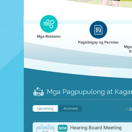
Clean HEET
Clean HEET helps homeowners remove and/o
replace wood-burning devices with electric
Mga Reklamo
heat pumps.
Pagbibigay ng Permiso
Mga 
K
LEARN MORE
Mga Pagpupulong at Kaga
Upcoming
Archived
|
K
Hearing Board Meeting
NEW
AUG