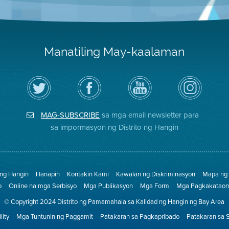
Manatiling May-kaalaman
I-
Bisitahin
Channel
Air
follow
ang
sa
District
ang
Page
YouTube
on
Air
sa
ng
Instagram
District
Facebook
Air
MAG-SUBSCRIBE
sa mga email newsletter para
sa
ng
District
Twitter
Distrito
sa impormasyon ng Distrito ng Hangin
 ng Hangin
Hanapin
Kontakin Kami
Kawalan ng Diskriminasyon
Mapa ng 
o
Online na mga Serbisyo
Mga Publikasyon
Mga Form
Mga Pagkakataon 
© Copyright 2024 Distrito ng Pamamahala sa Kalidad ng Hangin ng Bay Area
lity
Mga Tuntunin ng Paggamit
Patakaran sa Pagkapribado
Patakaran sa 