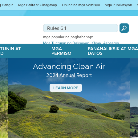
ng Hangin
Mga Balita at Ginaganap
Online na mga Serbisyo
Mga Publikasyon
mga popular na paghahanap:
,
,
Mga Tuntunin ng Dalisayan
Klima
Asbestos
TUNIN AT
MGA
PANANALIKSIK AT MG
OD
PERMISO
DATOS
Advancing Clean Air
2024 Annual Report
LEARN MORE