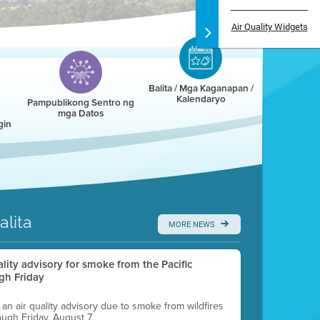
Air Quality Widgets
Balita / Mga Kaganapan /
Kalendaryo
Pampublikong Sentro ng
mga Datos
gin
alita
MORE NEWS
uality advisory for smoke from the Pacific
gh Friday
g an air quality advisory due to smoke from wildfires
ough Friday, August 7.