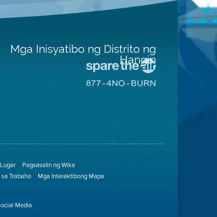
Mga Inisyatibo ng Distrito ng
Hangin
Pumunta
sa
Pumunta
Lugar
sa
na
8774
Iligtas
Lugar
ang
na
Hangin
Walang
Pagsunog
Lugar
Pagsasalin ng Wika
sa Trabaho
Mga Interaktibong Mapa
Social Media