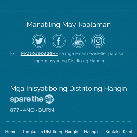
Manatiling May-kaalaman
I-
Bisitahin
Channel
Air
follow
ang
sa
District
ang
Page
YouTube
on
Air
sa
ng
Instagram
District
Facebook
Air
sa mga email newsletter para sa
MAG-SUBSCRIBE
sa
ng
District
impormasyon ng Distrito ng Hangin
Twitter
Distrito
Mga Inisyatibo ng Distrito ng Hangin
Pumunta
sa
Lugar
Pumunta
na
sa
Iligtas
8774
ang
Lugar
Home
Tungkol sa Distrito ng Hangin
Hanapin
Kontakin Kami
Hangin
na
Walang