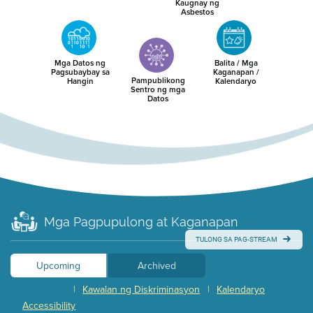
Kaugnay ng
Asbestos
Mga Datos ng
Balita / Mga
Pagsubaybay sa
Kaganapan /
Pampublikong
Hangin
Kalendaryo
Sentro ng mga
Datos
Mga Pagpupulong at Kaganapan
TULONG SA PAG-STREAM
Upcoming
Archived
|
Kawalan ng Diskriminasyon
|
Kalendaryo
Accessibility